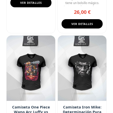
Todos Necesitaban
VER DETALLES
tiene un bolsillo mágico.
Juntos son el caos más a...
26,00 €
VER DETALLES
Camiseta One Piece
Camiseta Iron Mike:
Wano Arc Luffy vs
Determinación Pura