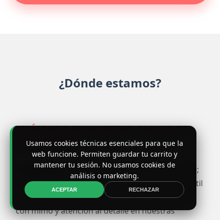
¿Dónde estamos?
VISÍTANOS EN NUESTRO TALLER DE
BARCELONA
Usamos cookies técnicas esenciales para que la
web funcione. Permiten guardar tu carrito y
mantener tu sesión. No usamos cookies de
Camiglobo
es mucho más que una tienda online;
análisis o marketing.
somos un taller artesanal de personalización textil
ACEPTAR
RECHAZAR
ubicado en Barcelona. Cada pedido se imprime
con mimo y atención al detalle en nuestras