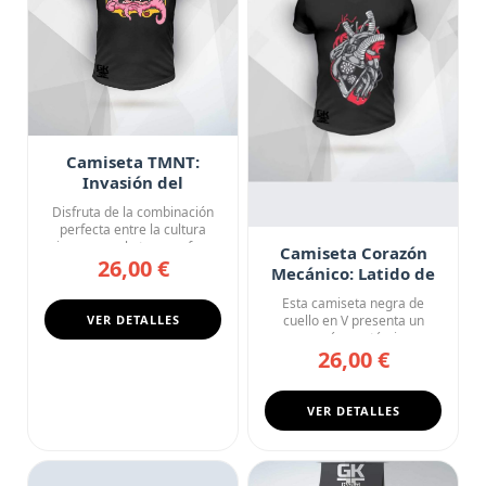
Camiseta TMNT:
Invasión del
Tecnódromo
Disfruta de la combinación
perfecta entre la cultura
japonesa y la ternura fe...
Camiseta Corazón
26,00 €
Mecánico: Latido de
Acero
Esta camiseta negra de
VER DETALLES
cuello en V presenta un
corazón anatómico
26,00 €
completament...
VER DETALLES