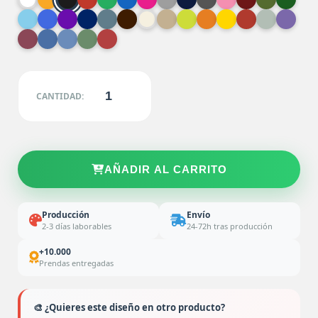
CANTIDAD:
AÑADIR AL CARRITO
Producción
Envío
2-3 días laborables
24-72h tras producción
+10.000
Prendas entregadas
🎨 ¿Quieres este diseño en otro producto?