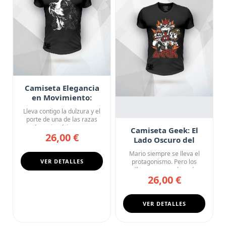
Camiseta Elegancia
en Movimiento:
Cocker Spaniel
Lleva contigo la dulzura y el
porte de una de las razas
más carismáticas con ...
Camiseta Geek: El
26,00 €
Lado Oscuro del
Reino Champiñón
Mario siempre se lleva el
VER DETALLES
protagonismo. Pero los
villanos son mucho más
26,00 €
inter...
VER DETALLES