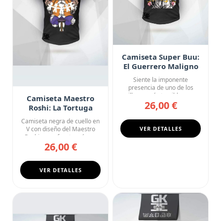
Camiseta Super Buu:
El Guerrero Maligno
Siente la imponente
presencia de uno de los
villanos más temibles con
Camiseta Maestro
26,00 €
esta ca...
Roshi: La Tortuga
Meditando Dragon
Camiseta negra de cuello en
Ball
V con diseño del Maestro
VER DETALLES
Roshi en su faceta más s...
26,00 €
VER DETALLES