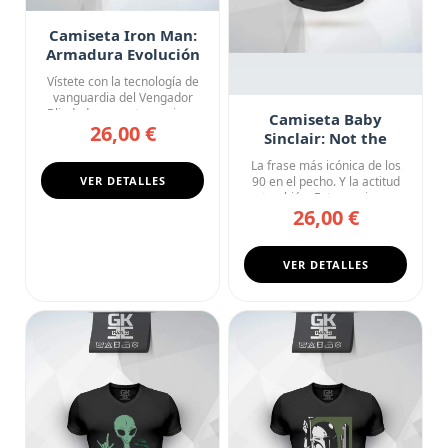
Camiseta Iron Man:
Armadura Evolución
Vístete con la tecnología de
vanguardia del Vengador
Blindado con esta camise...
Camiseta Baby
26,00 €
Sinclair: Not the
Mama!
La frase más icónica de los
VER DETALLES
90 en el pecho. Y la actitud
también. Esta camise...
26,00 €
VER DETALLES