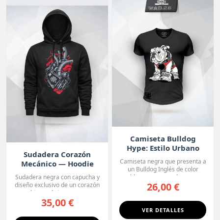
Camiseta Bulldog
Hype: Estilo Urbano
Sudadera Corazón
Camiseta negra que presenta a
Mecánico — Hoodie
un Bulldog Inglés de color
Premium
blanco con manchas o...
Sudadera negra con capucha y
26,00 €
diseño exclusivo de un corazón
biomecánico, con ...
35,00 €
VER DETALLES