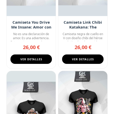
Camiseta You Drive
Camiseta Link Chibi
Me Insane: Amor con
Katakana: The
Consecuencias
Legend of Zelda
No es una declaración de
Camiseta negra de cuello en
amor. Es una advertencia.
V con diseño chibi del héroe
Esta camiseta negra de cue...
de Hyrule más querid...
26,00 €
26,00 €
VER DETALLES
VER DETALLES