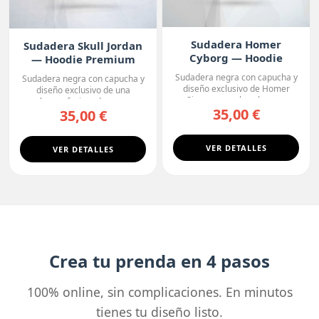
Sudadera Homer
Sudadera Skull Jordan
Cyborg — Hoodie
— Hoodie Premium
Premium
Sudadera negra con capucha y
Sudadera negra con capucha y
diseño exclusivo de Homer
diseño exclusivo de una
Simpson con la cabeza ...
calavera fusionada con u...
35,00 €
35,00 €
VER DETALLES
VER DETALLES
Crea tu prenda en 4 pasos
100% online, sin complicaciones. En minutos
tienes tu diseño listo.