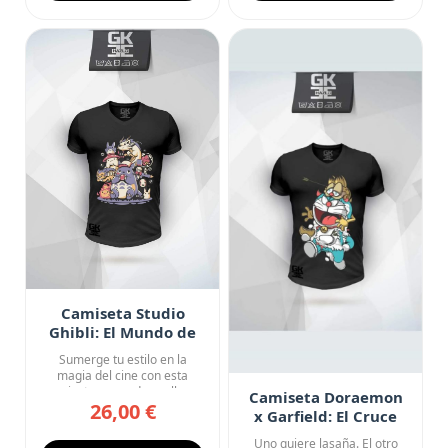
Camiseta Studio
Ghibli: El Mundo de
los Sueños
Sumerge tu estilo en la
magia del cine con esta
camiseta negra de cuello en
Camiseta Doraemon
26,00 €
V...
x Garfield: El Cruce
que Nadie Pidió pero
Uno quiere lasaña. El otro