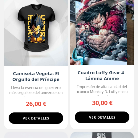
Cuadro Luffy Gear 4 -
Camiseta Vegeta: El
Lámina Anime
Orgullo del Príncipe
Premium
Impresión de alta calidad del
Lleva la esencia del guerrero
icónico Monkey D. Luffy en su
más orgulloso del universo con
forma Gear 4, con...
esta camiseta ne...
30,00 €
26,00 €
VER DETALLES
VER DETALLES