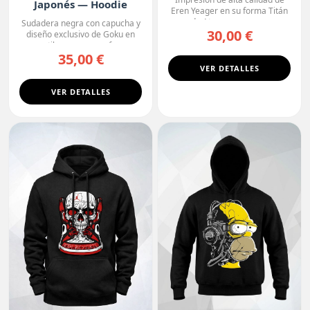
Japonés — Hoodie
Eren Yeager en su forma Titán
Premium
de Ataque, con un ...
Sudadera negra con capucha y
30,00 €
diseño exclusivo de Goku en
estilo manga, con fo...
35,00 €
VER DETALLES
VER DETALLES