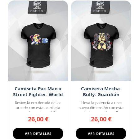
Camiseta Pac-Man x
Camiseta Mecha-
Street Fighter: World
Bully: Guardián
Warrior
Cibernético
Revive la era dorada de los
Lleva la potencia a una
arcade con esta camiseta
nueva dimensión con esta
negra de cuello en V. El...
camiseta negra de cuello en
26,00 €
26,00 €
...
VER DETALLES
VER DETALLES