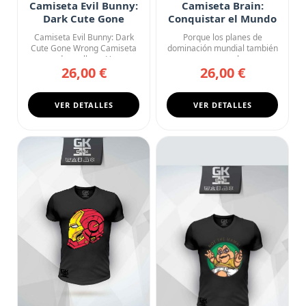
Camiseta Evil Bunny:
Camiseta Brain:
Dark Cute Gone
Conquistar el Mundo
Wrong
es el Plan
Camiseta Evil Bunny: Dark
Porque los planes de
Cute Gone Wrong Camiseta
dominación mundial también
negra de cuello en V con ...
merecen una buena
26,00 €
26,00 €
camiseta. B...
VER DETALLES
VER DETALLES