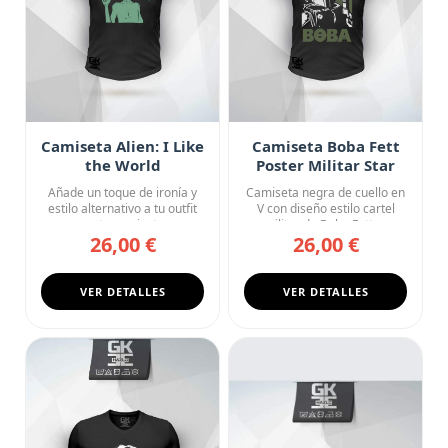
Camiseta Alien: I Like
Camiseta Boba Fett
the World
Poster Militar Star
Wars
Añade un toque de ironía y
Camiseta negra de cuello en
estilo alternativo a tu outfit
V con diseño estilo cartel
con esta camiseta n...
militar de Boba Fett, ...
26,00 €
26,00 €
VER DETALLES
VER DETALLES