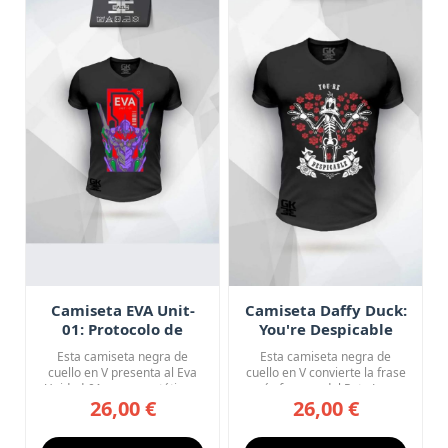
Camiseta EVA Unit-
Camiseta Daffy Duck:
01: Protocolo de
You're Despicable
Combate
Esta camiseta negra de
Esta camiseta negra de
cuello en V presenta al Eva
cuello en V convierte la frase
Unidad-01 en una estética ...
más famosa del Pato Luc...
26,00 €
26,00 €