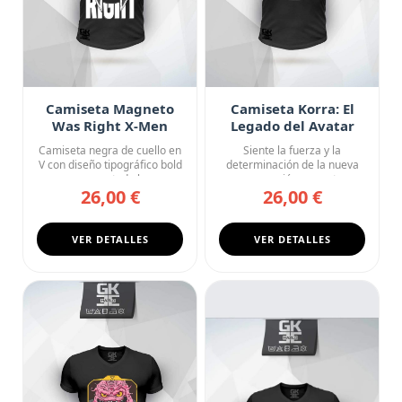
Camiseta Magneto
Camiseta Korra: El
Was Right X-Men
Legado del Avatar
Marvel Statement
Camiseta negra de cuello en
Siente la fuerza y la
V con diseño tipográfico bold
determinación de la nueva
que ocupa toda la s...
generación con esta
26,00 €
26,00 €
camiseta ...
VER DETALLES
VER DETALLES