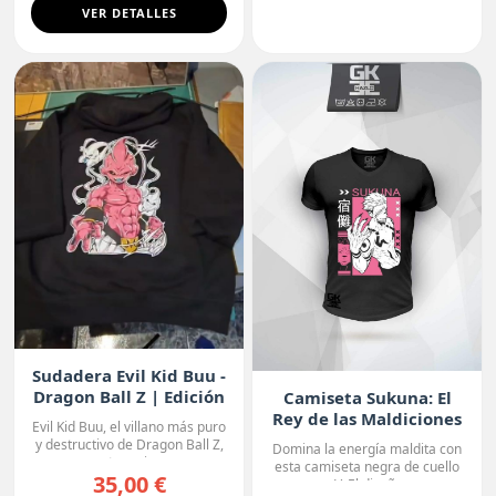
VER DETALLES
Sudadera Evil Kid Buu -
Dragon Ball Z | Edición
Camiseta Sukuna: El
Oscura
Rey de las Maldiciones
Evil Kid Buu, el villano más puro
y destructivo de Dragon Ball Z,
Domina la energía maldita con
protagoniza...
esta camiseta negra de cuello
35,00 €
en V. El diseño r...