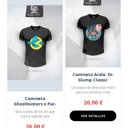
Camiseta Arale: Dr.
Slump Classic
Un toque de diversión retro
para tu armario. Esta
camiseta negra de cuello
Camiseta
26,00 €
en...
Ghostbusters x Pac-
Man: A Quién Vas a
Dos iconos de los 80 que
Llamar
nunca supiste que
VER DETALLES
necesitabas en el mismo
26,00 €
diseño. Ha...