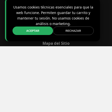
Contacto
Usamos cookies técnicas esenciales para que la
web funcione. Permiten guardar tu carrito y
Preguntas Frecuentes
mantener tu sesión. No usamos cookies de
análisis o marketing.
Política de Envíos
ACEPTAR
RECHAZAR
Reembolsos
Mapa del Sitio
LEGAL
Aviso Legal
Privacidad
Términos y Condiciones