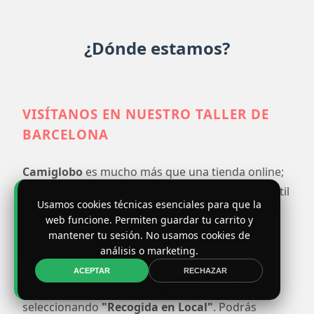
¿Dónde estamos?
VISÍTANOS EN NUESTRO TALLER DE
BARCELONA
Camiglobo
es mucho más que una tienda online;
somos un taller artesanal de personalización textil
Usamos cookies técnicas esenciales para que la
ubicado en Barcelona. Cada pedido se imprime
web funcione. Permiten guardar tu carrito y
con mimo y atención al detalle en nuestras
mantener tu sesión. No usamos cookies de
propias instalaciones.
análisis o marketing.
ACEPTAR
RECHAZAR
¿Estás cerca? Ahorra tiempo y costes de envío
seleccionando
"Recogida en Local"
. Podrás