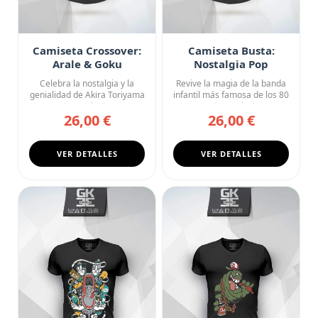
Camiseta Crossover:
Camiseta Busta:
Arale & Goku
Nostalgia Pop
(Penguin Village)
Celebra la nostalgia y la
Revive la magia de la banda
genialidad de Akira Toriyama
infantil más famosa de los 80
con esta camiseta negr...
con esta camiseta n...
26,00 €
26,00 €
VER DETALLES
VER DETALLES