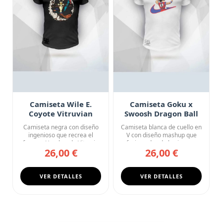
Camiseta Wile E.
Camiseta Goku x
Coyote Vitruvian
Swoosh Dragon Ball
Looney Tunes Art
Street Collab
Camiseta negra con diseño
Camiseta blanca de cuello en
ingenioso que recrea el
V con diseño mashup que
famoso Hombre de Vitruvio
fusiona dos de los icono...
26,00 €
26,00 €
d...
VER DETALLES
VER DETALLES