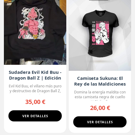
Sudadera Evil Kid Buu -
Dragon Ball Z | Edición
Camiseta Sukuna: El
Oscura
Rey de las Maldiciones
Evil Kid Buu, el villano más puro
y destructivo de Dragon Ball Z,
Domina la energía maldita con
protagoniza...
esta camiseta negra de cuello
35,00 €
en V. El diseño r...
26,00 €
VER DETALLES
VER DETALLES