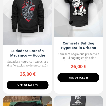
Camiseta Bulldog
Hype: Estilo Urbano
Sudadera Corazón
Camiseta negra que presenta a
Mecánico — Hoodie
un Bulldog Inglés de color
Premium
blanco con manchas o...
Sudadera negra con capucha y
26,00 €
diseño exclusivo de un corazón
biomecánico, con ...
35,00 €
VER DETALLES
VER DETALLES