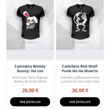
Camiseta Bloody
Camiseta Bad Wolf:
Bunny: No tan
Punk No Ha Muerto
Inocente
Blanco por fuera. Rojo por
Colmillos, puños americanos
dentro. No te fíes de las
y actitud. En ese orden. Esta
orejas. Esta camiseta ne...
camiseta negra de c...
26,00 €
26,00 €
VER DETALLES
VER DETALLES