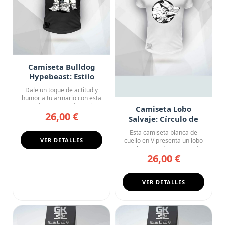
Camiseta Bulldog
Hypebeast: Estilo
Callejero
Dale un toque de actitud y
humor a tu armario con esta
camiseta negra de cuel...
Camiseta Lobo
26,00 €
Salvaje: Círculo de
Fauces
Esta camiseta blanca de
VER DETALLES
cuello en V presenta un lobo
en pleno rugido enmarcad...
26,00 €
VER DETALLES