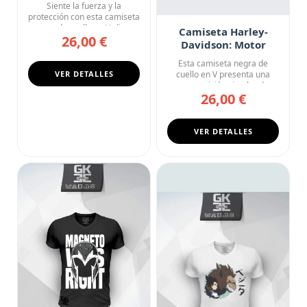
Guardián
Siente la fuerza y la
protección con esta camiseta
negra de cuello en V, dise...
Camiseta Harley-
26,00 €
Davidson: Motor
Cycles Filigrana
Esta camiseta negra de
VER DETALLES
cuello en V presenta una
composición circular de
26,00 €
extra...
VER DETALLES