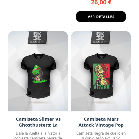
26,00 €
VER DETALLES
Camiseta Slimer vs
Camiseta Mars
Ghostbusters: La
Attack Vintage Pop
Venganza de
Art
Dale la vuelta a la historia
Camiseta negra de cuello en
Moquete
con esta camiseta negra de
V con diseño exclusivo