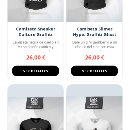
Camiseta Sneaker
Camiseta Slimer
Culture Graffiti
Hype: Graffiti Ghost
Street Art Urban
Camiseta negra de cuello en
Dale un giro gamberro a un
V con diseño caótico y
clásico del cine con esta
vibrante inspirado en la c...
camiseta negra de cuello...
26,00 €
26,00 €
VER DETALLES
VER DETALLES