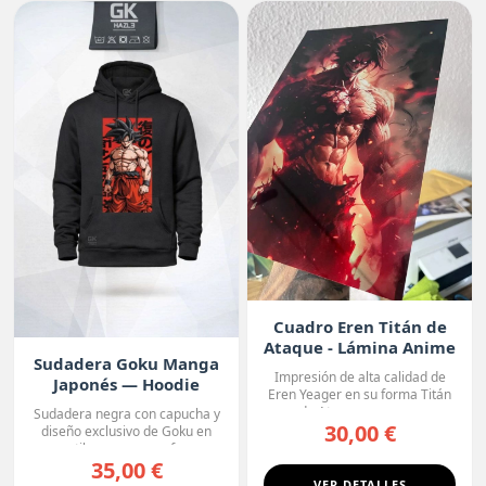
Cuadro Eren Titán de
Ataque - Lámina Anime
Sudadera Goku Manga
Premium
Impresión de alta calidad de
Japonés — Hoodie
Eren Yeager en su forma Titán
Premium
de Ataque, con un ...
Sudadera negra con capucha y
30,00 €
diseño exclusivo de Goku en
estilo manga, con fo...
35,00 €
VER DETALLES