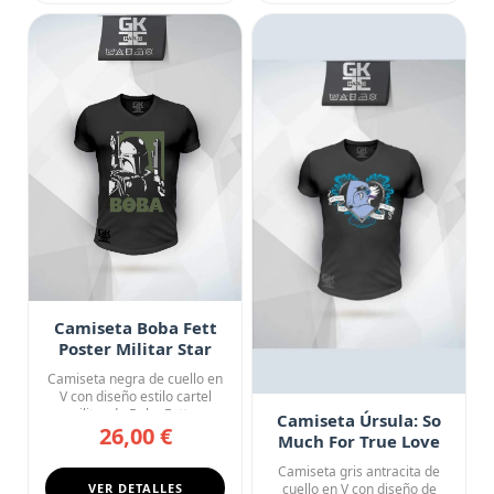
Camiseta Boba Fett
Poster Militar Star
Wars
Camiseta negra de cuello en
V con diseño estilo cartel
militar de Boba Fett, ...
Camiseta Úrsula: So
26,00 €
Much For True Love
Camiseta gris antracita de
VER DETALLES
cuello en V con diseño de