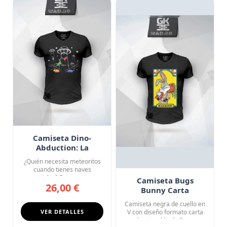
Camiseta Dino-
Abduction: La
Verdadera Extinción
¿Quién necesita meteoritos
cuando tienes naves
espaciales? Esta camiseta
Camiseta Bugs
26,00 €
negr...
Bunny Carta
Coleccionable
Camiseta negra de cuello en
Looney Tunes
VER DETALLES
V con diseño formato carta
coleccionable de Bugs ...