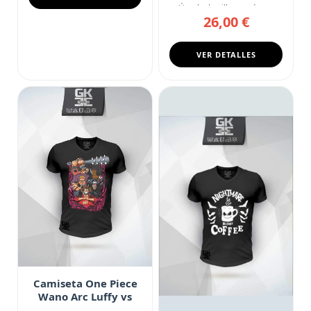
Úrsula, la villana más c...
26,00 €
VER DETALLES
Camiseta One Piece
Wano Arc Luffy vs
Kaido Fan Art