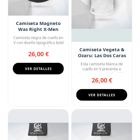
Camiseta Magneto
Was Right X-Men
Marvel Statement
Camiseta negra de cuello en
V con diseño tipográfico bold
que ocupa toda la s...
Camiseta Vegeta &
26,00 €
Ozaru: Las Dos Caras
del Príncipe
Esta camiseta blanca de
VER DETALLES
cuello en V presenta a
Vegeta en su versión chibi
26,00 €
jun...
VER DETALLES