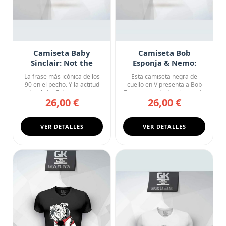
Camiseta Baby
Camiseta Bob
Sinclair: Not the
Esponja & Nemo:
Mama!
Fondo de Bikini
La frase más icónica de los
Esta camiseta negra de
Express
90 en el pecho. Y la actitud
cuello en V presenta a Bob
también. Esta camise...
Esponja montado a lomos de
26,00 €
26,00 €
...
VER DETALLES
VER DETALLES