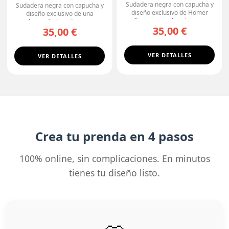
Premium
Sudadera negra con capucha y
Sudadera negra con capucha y
diseño exclusivo de Homer
diseño exclusivo de una
Simpson con la cabeza ...
calavera fusionada con u...
35,00 €
35,00 €
VER DETALLES
VER DETALLES
Crea tu prenda en 4 pasos
100% online, sin complicaciones. En minutos
tienes tu diseño listo.