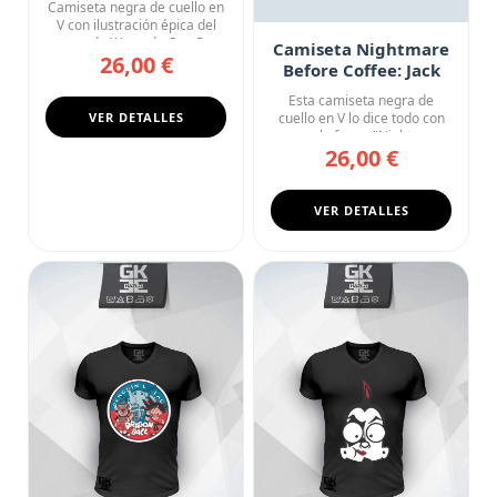
Camiseta negra de cuello en
V con ilustración épica del
arco de Wano de One P...
Camiseta Nightmare
26,00 €
Before Coffee: Jack
Skellington
Esta camiseta negra de
VER DETALLES
cuello en V lo dice todo con
una sola frase: "Nightmar...
26,00 €
VER DETALLES