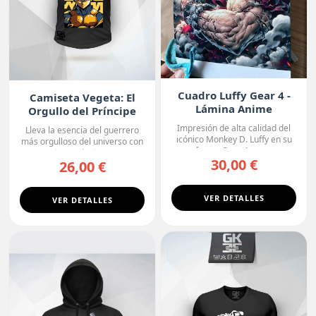
Cuadro Luffy Gear 4 -
Camiseta Vegeta: El
Lámina Anime
Orgullo del Príncipe
Premium
Impresión de alta calidad del
Lleva la esencia del guerrero
icónico Monkey D. Luffy en su
más orgulloso del universo con
forma Gear 4, con...
esta camiseta ne...
30,00 €
26,00 €
VER DETALLES
VER DETALLES