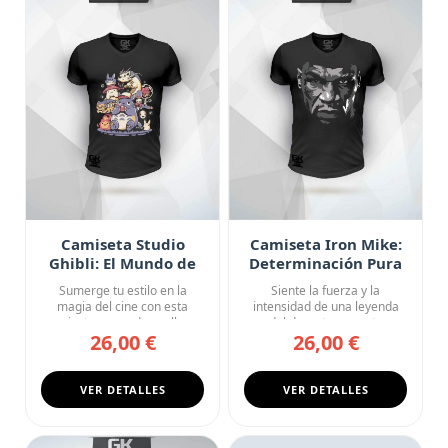
Camiseta Studio
Camiseta Iron Mike:
Ghibli: El Mundo de
Determinación Pura
los Sueños
Sumerge tu estilo en la
Siente la fuerza y la
magia del cine con esta
intensidad de una leyenda
camiseta negra de cuello en
del deporte con esta
26,00 €
26,00 €
V...
camiseta...
VER DETALLES
VER DETALLES