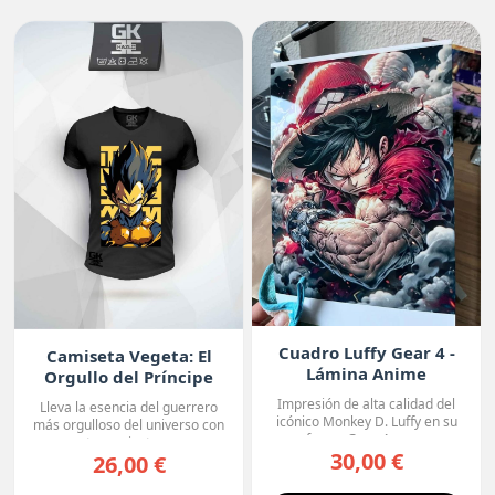
Cuadro Luffy Gear 4 -
Camiseta Vegeta: El
Lámina Anime
Orgullo del Príncipe
Premium
Impresión de alta calidad del
Lleva la esencia del guerrero
icónico Monkey D. Luffy en su
más orgulloso del universo con
forma Gear 4, con...
esta camiseta ne...
30,00 €
26,00 €