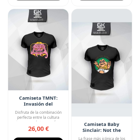
Camiseta TMNT:
Invasión del
Tecnódromo
Disfruta de la combinación
perfecta entre la cultura
japonesa y la ternura fe...
Camiseta Baby
26,00 €
Sinclair: Not the
Mama!
La frase más icónica de los