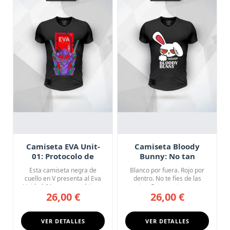
Camiseta EVA Unit-
Camiseta Bloody
01: Protocolo de
Bunny: No tan
Combate
Inocente
Esta camiseta negra de
Blanco por fuera. Rojo por
cuello en V presenta al Eva
dentro. No te fíes de las
Unidad-01 en una estética ...
orejas. Esta camiseta ne...
26,00 €
26,00 €
VER DETALLES
VER DETALLES