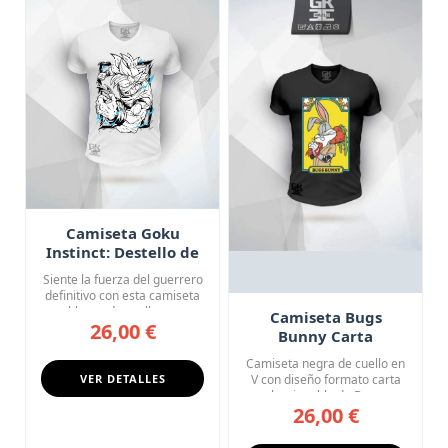
Camiseta Goku
Instinct: Destello de
Poder
Siente la fuerza del guerrero
definitivo con esta camiseta
blanca de cuello e...
Camiseta Bugs
26,00 €
Bunny Carta
Coleccionable
Camiseta negra de cuello en
Looney Tunes
VER DETALLES
V con diseño formato carta
coleccionable de Bugs ...
26,00 €