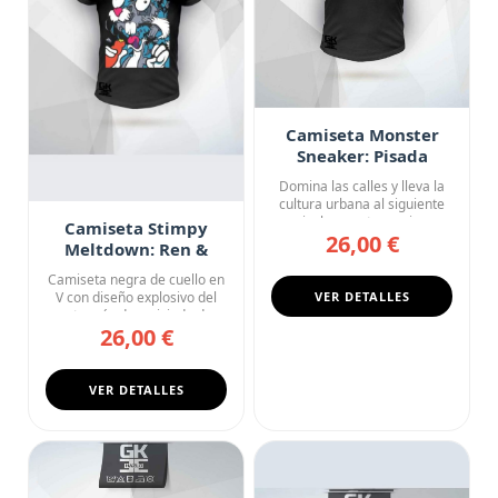
Camiseta Monster
Sneaker: Pisada
Imparable
Domina las calles y lleva la
cultura urbana al siguiente
nivel con esta camis...
Camiseta Stimpy
26,00 €
Meltdown: Ren &
Stimpy Graffiti
Camiseta negra de cuello en
Edition
V con diseño explosivo del
VER DETALLES
gato más desquiciado d...
26,00 €
VER DETALLES