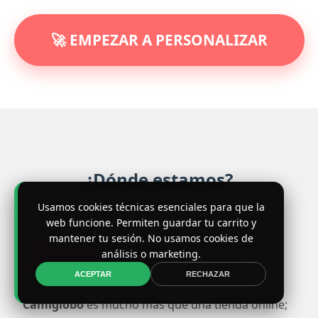
🚀 EMPEZAR A PERSONALIZAR
¿Dónde estamos?
Usamos cookies técnicas esenciales para que la
web funcione. Permiten guardar tu carrito y
mantener tu sesión. No usamos cookies de
VISÍTANOS EN NUESTRO TALLER DE
análisis o marketing.
BARCELONA
ACEPTAR
RECHAZAR
Camiglobo
es mucho más que una tienda online;