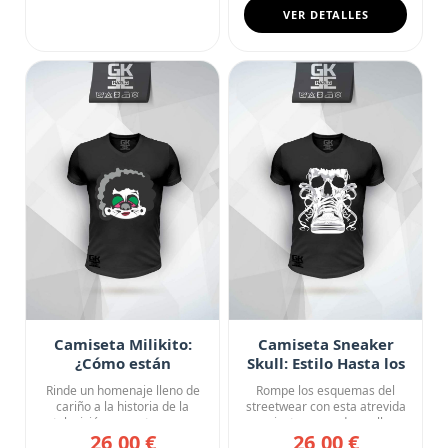
VER DETALLES
Camiseta Milikito:
Camiseta Sneaker
¿Cómo están
Skull: Estilo Hasta los
ustedes?
Huesos
Rinde un homenaje lleno de
Rompe los esquemas del
cariño a la historia de la
streetwear con esta atrevida
televisión con esta cam...
camiseta negra de cuello ...
26,00 €
26,00 €