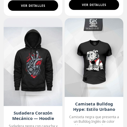
VER DETALLES
VER DETALLES
Camiseta Bulldog
Hype: Estilo Urbano
Sudadera Corazón
Camiseta negra que presenta a
Mecánico — Hoodie
un Bulldog Inglés de color
Premium
blanco con manchas o...
Sudadera negra con capucha y