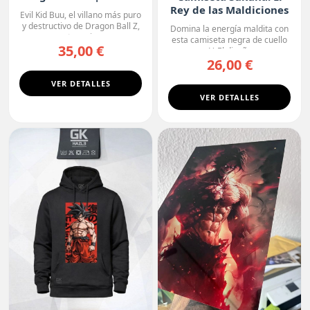
Oscura
Rey de las Maldiciones
Evil Kid Buu, el villano más puro
y destructivo de Dragon Ball Z,
Domina la energía maldita con
protagoniza...
esta camiseta negra de cuello
35,00 €
en V. El diseño r...
26,00 €
VER DETALLES
VER DETALLES