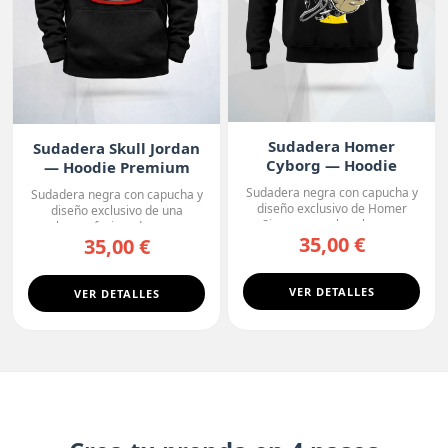
Sudadera Homer
Sudadera Skull Jordan
Cyborg — Hoodie
— Hoodie Premium
Premium
Sudadera negra con capucha y
Sudadera negra con capucha y
diseño exclusivo de Homer
diseño exclusivo de una
Simpson con la cabeza ...
calavera fusionada con u...
35,00 €
35,00 €
VER DETALLES
VER DETALLES