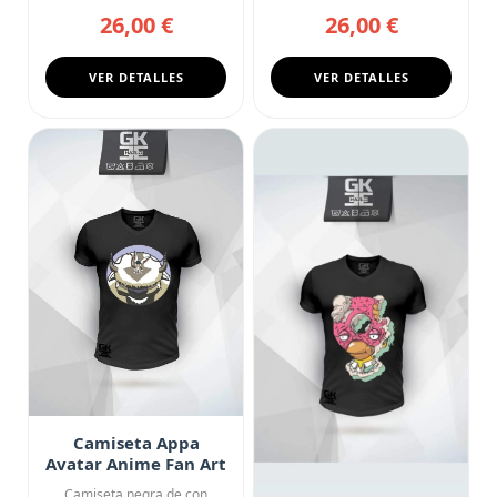
camiseta negra de cuello en
pequeño de la Escue...
26,00 €
26,00 €
V. El d...
VER DETALLES
VER DETALLES
Camiseta Appa
Avatar Anime Fan Art
Camiseta negra de con