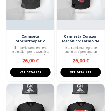
Camiseta
Camiseta Corazón
Stormtrooper x
Mecánico: Latido de
Adidas: Galaxia Tres
Acero
El Imperio también tiene
Esta camiseta negra de
Rayas
estilo. Siempre lo tuvo. Esta
cuello en V presenta un
camiseta gris oscuro d...
corazón anatómico
26,00 €
26,00 €
completament...
VER DETALLES
VER DETALLES