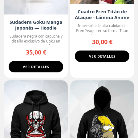
Cuadro Eren Titán de
Ataque - Lámina Anime
Sudadera Goku Manga
Premium
Impresión de alta calidad de
Japonés — Hoodie
Eren Yeager en su forma Titán
Premium
de Ataque, con un ...
Sudadera negra con capucha y
30,00 €
diseño exclusivo de Goku en
estilo manga, con fo...
35,00 €
VER DETALLES
VER DETALLES