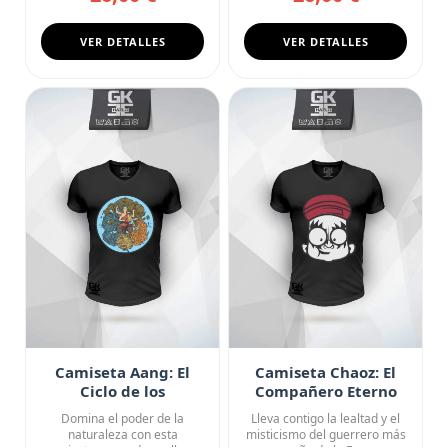
VER DETALLES
VER DETALLES
Camiseta Aang: El
Camiseta Chaoz: El
Ciclo de los
Compañero Eterno
Elementos
Domina el poder de la
Lleva contigo la lealtad y el
naturaleza con esta
misticismo del guerrero más