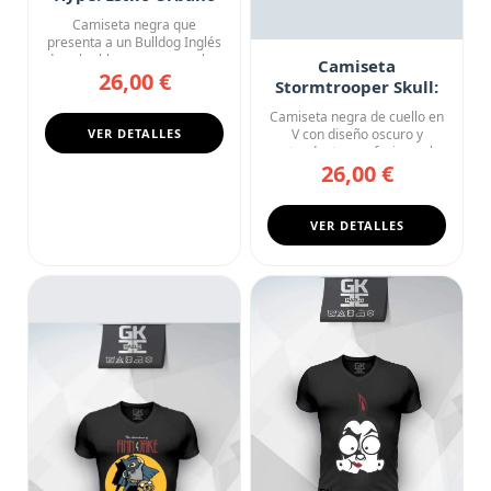
Camiseta negra que
presenta a un Bulldog Inglés
de color blanco con manchas
Camiseta
26,00 €
o...
Stormtrooper Skull:
Dead Empire Star
Camiseta negra de cuello en
Wars
VER DETALLES
V con diseño oscuro y
contundente que fusiona el ...
26,00 €
VER DETALLES