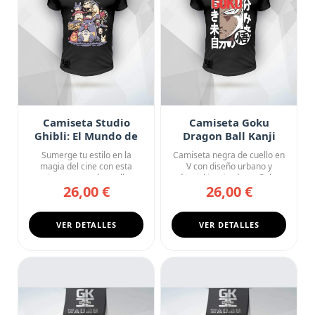
Camiseta Studio
Camiseta Goku
Ghibli: El Mundo de
Dragon Ball Kanji
los Sueños
Street Style
Sumerge tu estilo en la
Camiseta negra de cuello en
magia del cine con esta
V con diseño urbano y
camiseta negra de cuello en
editorial inspirado en Goku...
26,00 €
26,00 €
V...
VER DETALLES
VER DETALLES