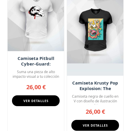
Camiseta Pitbull
Cyber-Guard:
Blindaje Táctico
Suma una pieza de alto
impacto visual a tu colección
con esta camiseta negra ...
Camiseta Krusty Pop
26,00 €
Explosion: The
Simpsons Cartoon
Camiseta negra de cuello en
Chaos
VER DETALLES
V con diseño de ilustración
pop art caótica y exp...
26,00 €
VER DETALLES