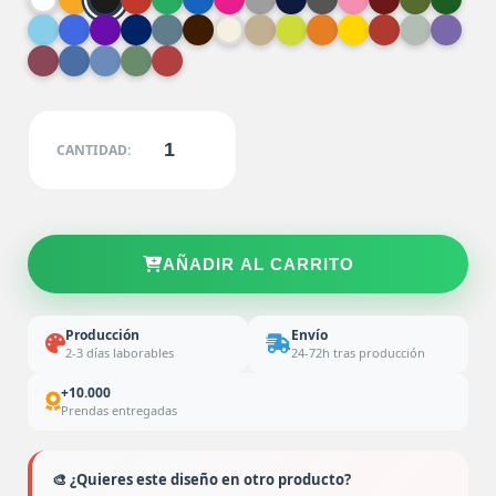
CANTIDAD:
AÑADIR AL CARRITO
Producción
Envío
2-3 días laborables
24-72h tras producción
+10.000
Prendas entregadas
🎨 ¿Quieres este diseño en otro producto?