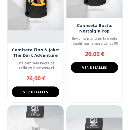
Camiseta Busta:
Nostalgia Pop
Revive la magia de la banda
infantil más famosa de los 80
con esta camiseta n...
Camiseta Finn & Jake:
26,00 €
The Dark Adventure
Esta camiseta negra de
cuello en V presenta el
VER DETALLES
crossover más matemático
26,00 €
de la...
VER DETALLES