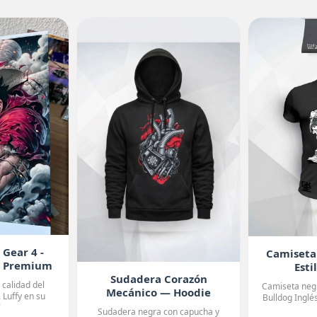
 Gear 4 -
Camiseta
e Premium
Esti
Sudadera Corazón
 calidad del
Camiseta negr
Mecánico — Hoodie
 Luffy en su
Bulldog Inglé
Premium
 con...
ma
Sudadera negra con capucha y