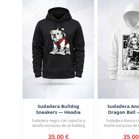
Sudadera Bulldog
Sudadera And
Sneakers — Hoodie
Dragon Ball 
Premium
Premi
Sudadera negra con capucha y
Sudadera blanca c
diseño exclusivo de un bulldog
diseño exclusivo de 
inglés con arnés ...
en estilo m
35,00 €
35,00