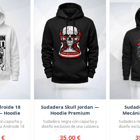
roide 18
Sudadera Skull Jordan —
Sudad
— Hoodie
Hoodie Premium
Mecáni
um
P
on capucha y
Sudadera negra con capucha y
Sudadera ne
la Androide 18
diseño exclusivo de una calavera
diseño excl
a...
fusionada con u...
biomec
 €
35,00 €
3