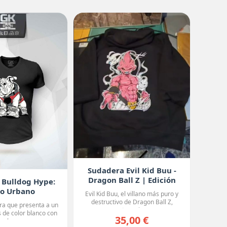
Sudadera Evil Kid Buu -
Dragon Ball Z | Edición
 Bulldog Hype:
Oscura
lo Urbano
Evil Kid Buu, el villano más puro y
destructivo de Dragon Ball Z,
a que presenta a un
protagoniza...
s de color blanco con
35,00 €
nchas o...