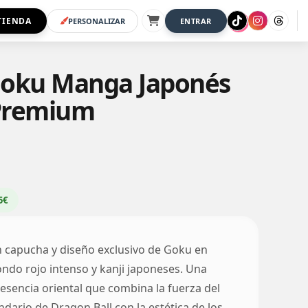
TIENDA
PERSONALIZAR
ENTRAR
Goku Manga Japonés
Premium
5€
 capucha y diseño exclusivo de Goku en
ondo rojo intenso y kanji japoneses. Una
 esencia oriental que combina la fuerza del
dario de Dragon Ball con la estética de los