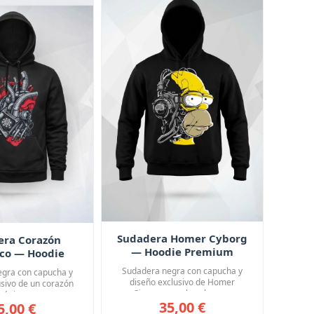
Sudadera Homer Cyborg
era Corazón
— Hoodie Premium
co — Hoodie
remium
Sudadera negra con capucha y
gra con capucha y
diseño exclusivo de Homer
usivo de un corazón
Simpson con la cabeza ...
ánico, con ...
35,00 €
5,00 €