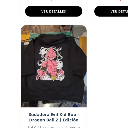
VER DETALLES
VER DETA
Sudadera Evil Kid Buu -
Dragon Ball Z | Edición
Oscura
Evil Kid Buu, el villano más puro y