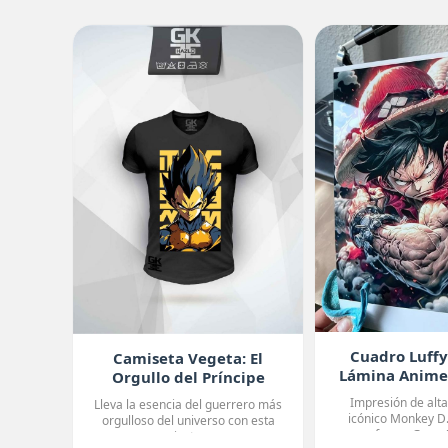
Cuadro Luffy
Camiseta Vegeta: El
Lámina Anim
Orgullo del Príncipe
Impresión de alta
Lleva la esencia del guerrero más
icónico Monkey D.
orgulloso del universo con esta
forma Gear 4,
camiseta ne...