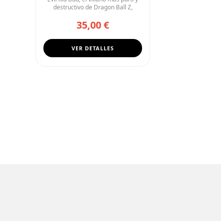
destructivo de Dragon Ball Z,
protagoniza...
35,00 €
VER DETALLES