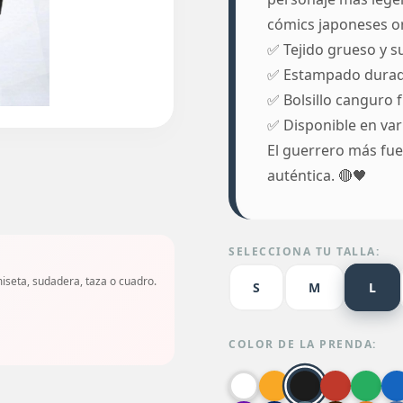
cómics japoneses or
✅ Tejido grueso y su
✅ Estampado durad
✅ Bolsillo canguro f
✅ Disponible en vari
El guerrero más fue
auténtica. 🔴🖤
SELECCIONA TU TALLA:
seta, sudadera, taza o cuadro.
S
M
L
COLOR DE LA PRENDA: