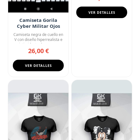
VER DETALLES
Camiseta Gorila
Cyber Militar Ojos
Rojos Dark Art
Camiseta negra de cuello en
V con diseño hiperrealista e
intimidante de un go...
26,00 €
VER DETALLES