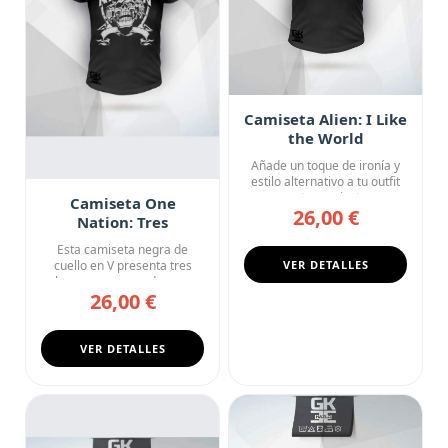
Camiseta Alien: I Like
the World
Añade un toque de ironía y
estilo alternativo a tu outfit
con esta camiseta n...
Camiseta One
26,00 €
Nation: Tres
Calaveras
Esta camiseta negra de
cuello en V presenta tres
VER DETALLES
calaveras enmarcadas en un
26,00 €
e...
VER DETALLES