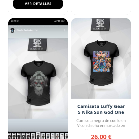
VER DETALLES
Camiseta Luffy Gear
5 Nika Sun God One
Piece
Camiseta negra de cuello en
V con diseño enmarcado en
azul lavanda que muestr...
26,00 €