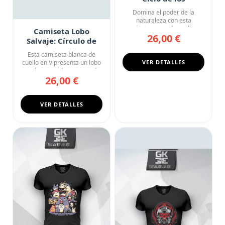
Elementos
Domina el poder de la
naturaleza con esta
camiseta negra de cuello en
Camiseta Lobo
26,00 €
V. El d...
Salvaje: Círculo de
Fauces
Esta camiseta blanca de
cuello en V presenta un lobo
VER DETALLES
en pleno rugido enmarcad...
26,00 €
VER DETALLES