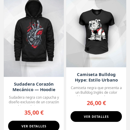
Camiseta Bulldog
Hype: Estilo Urbano
Sudadera Corazón
Camiseta negra que presenta a
Mecánico — Hoodie
un Bulldog Inglés de color
Premium
blanco con manchas o...
Sudadera negra con capucha y
26,00 €
diseño exclusivo de un corazón
biomecánico, con ...
35,00 €
VER DETALLES
VER DETALLES