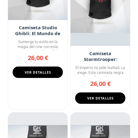
Camiseta Studio
Ghibli: El Mundo de
los Sueños
Sumerge tu estilo en la
magia del cine con esta
camiseta negra de cuello en
Camiseta
26,00 €
V...
Stormtrooper:
Soldado del Imperio
El Imperio no pide lealtad. La
VER DETALLES
exige. Esta camiseta negra
de cuello en V pres...
26,00 €
VER DETALLES