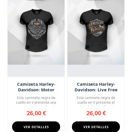
Camiseta Harley-
Camiseta Harley-
Davidson: Motor
Davidson: Live Free
Cycles Filigrana
H-DMC
Esta camiseta negra de
Esta camiseta negra de
cuello en V presenta una
cuello en V presenta el
composición circular de
nombre de Harley-Davidson
26,00 €
26,00 €
extra...
en u...
VER DETALLES
VER DETALLES