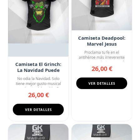
Camiseta Deadpool:
Marvel Jesus
Proclama tu fe en el
antihéroe más irreverente
con esta camiseta negra de
Camiseta El Grinch:
26,00 €
cue...
La Navidad Puede
Esperar
No odia la Navidad. Solo
tiene mejor gusto musical
VER DETALLES
que el resto del pueblo. E...
26,00 €
VER DETALLES