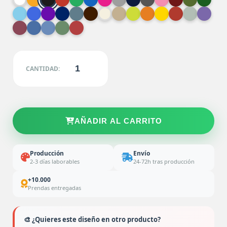
CANTIDAD:
AÑADIR AL CARRITO
Producción
Envío
2-3 días laborables
24-72h tras producción
+10.000
Prendas entregadas
🎨 ¿Quieres este diseño en otro producto?