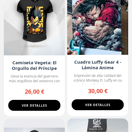
Cuadro Luffy Gear 4 -
Camiseta Vegeta: El
Lámina Anime
Orgullo del Príncipe
Premium
Impresión de alta calidad del
Lleva la esencia del guerrero
icónico Monkey D. Luffy en su
más orgulloso del universo con
forma Gear 4, con...
esta camiseta ne...
30,00 €
26,00 €
VER DETALLES
VER DETALLES