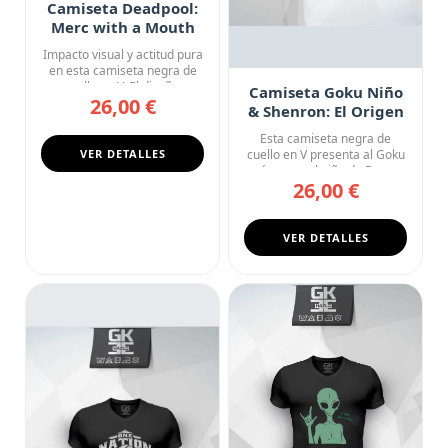
Camiseta Deadpool:
Merc with a Mouth
Impacto visual y actitud pura
en esta camiseta negra de
cuello en V. El diseñ...
Camiseta Goku Niño
26,00 €
& Shenron: El Origen
del Legendario
Esta camiseta negra de
VER DETALLES
cuello en V presenta al Goku
más puro, el niño de Drag...
26,00 €
VER DETALLES