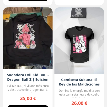
Sudadera Evil Kid Buu -
Dragon Ball Z | Edición
Camiseta Sukuna: El
Oscura
Rey de las Maldiciones
Evil Kid Buu, el villano más puro
y destructivo de Dragon Ball Z,
Domina la energía maldita con
protagoniza...
esta camiseta negra de cuello
35,00 €
en V. El diseño r...
26,00 €