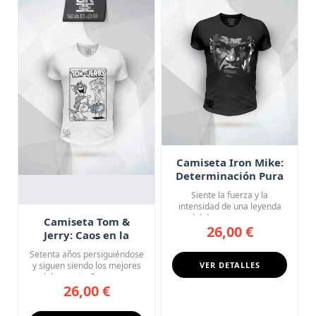
Camiseta Iron Mike:
Determinación Pura
Siente la fuerza y la
intensidad de una leyenda
del deporte con esta
Camiseta Tom &
26,00 €
camiseta...
Jerry: Caos en la
Cocina
Setenta años persiguiéndose
y siguen siendo los mejores
VER DETALLES
del negocio. Esta cam...
26,00 €