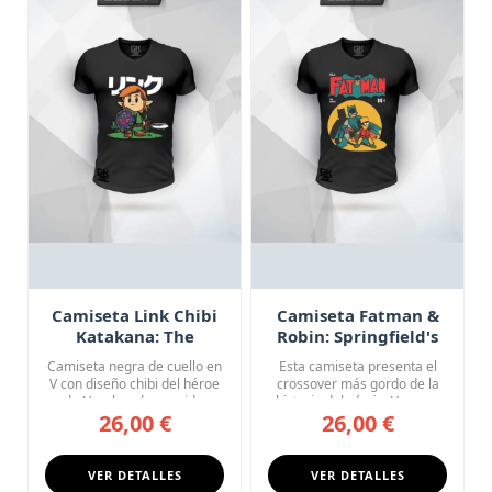
Camiseta Link Chibi
Camiseta Fatman &
Katakana: The
Robin: Springfield's
Legend of Zelda
Finest
Camiseta negra de cuello en
Esta camiseta presenta el
V con diseño chibi del héroe
crossover más gordo de la
de Hyrule más querid...
historia del cómic: Homer...
26,00 €
26,00 €
VER DETALLES
VER DETALLES