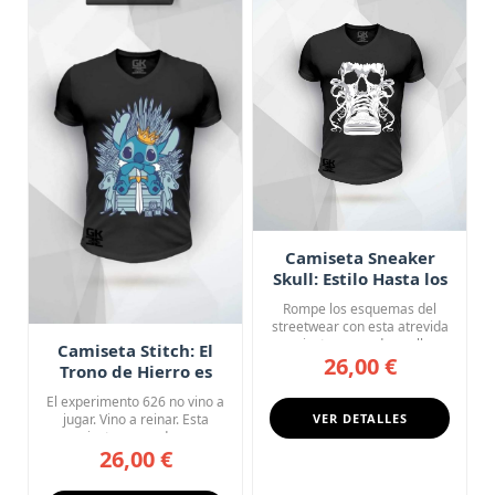
Camiseta Sneaker
Skull: Estilo Hasta los
Huesos
Rompe los esquemas del
streetwear con esta atrevida
camiseta negra de cuello ...
Camiseta Stitch: El
26,00 €
Trono de Hierro es
Mío
El experimento 626 no vino a
jugar. Vino a reinar. Esta
VER DETALLES
camiseta negra de cue...
26,00 €