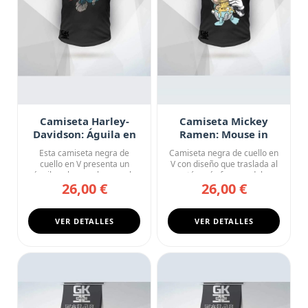
Camiseta Harley-
Camiseta Mickey
Davidson: Águila en
Ramen: Mouse in
Vuelo
Tokyo
Esta camiseta negra de
Camiseta negra de cuello en
cuello en V presenta un
V con diseño que traslada al
águila calva en pleno vuelo
ratón más famoso del...
26,00 €
26,00 €
co...
VER DETALLES
VER DETALLES