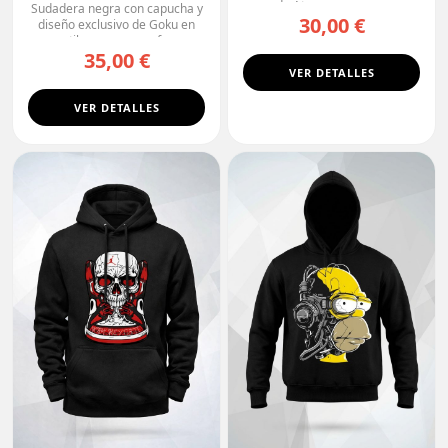
de Ataque, con un ...
Sudadera negra con capucha y
30,00 €
diseño exclusivo de Goku en
estilo manga, con fo...
35,00 €
VER DETALLES
VER DETALLES