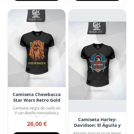
Camiseta Chewbacca
Star Wars Retro Gold
Camiseta negra de cuello en
V con diseño minimalista y
potente de Chewbacca, ...
Camiseta Harley-
26,00 €
Davidson: El Águila y
el Trueno
Algunas marcas no se llevan.