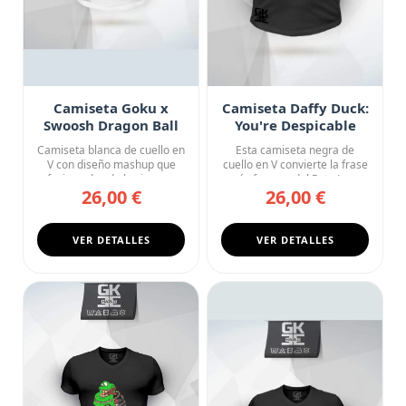
Camiseta Goku x
Camiseta Daffy Duck:
Swoosh Dragon Ball
You're Despicable
Street Collab
Camiseta blanca de cuello en
Esta camiseta negra de
V con diseño mashup que
cuello en V convierte la frase
fusiona dos de los icono...
más famosa del Pato Luc...
26,00 €
26,00 €
VER DETALLES
VER DETALLES