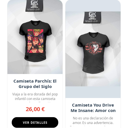
Camiseta Parchís: El
Grupo del Siglo
Viaja a la era dorada del pop
infantil con esta camiseta
negra de cuello en V...
Camiseta You Drive
26,00 €
Me Insane: Amor con
Consecuencias
No es una declaración de
VER DETALLES
amor. Es una advertencia.
Esta camiseta negra de cue...