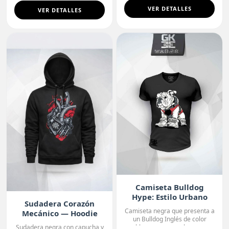
VER DETALLES
VER DETALLES
Camiseta Bulldog
Hype: Estilo Urbano
Sudadera Corazón
Camiseta negra que presenta a
Mecánico — Hoodie
un Bulldog Inglés de color
Premium
blanco con manchas o...
Sudadera negra con capucha y