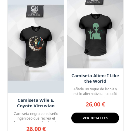
Camiseta Alien: I Like
the World
Añade un toque de ironía y
estilo alternativo a tu outfit
con esta camiseta n...
Camiseta Wile E.
26,00 €
Coyote Vitruvian
Looney Tunes Art
Camiseta negra con diseño
ingenioso que recrea el
VER DETALLES
famoso Hombre de Vitruvio
26,00 €
d...