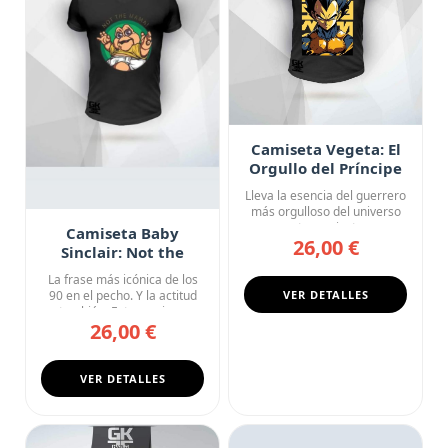
Camiseta Vegeta: El
Orgullo del Príncipe
Lleva la esencia del guerrero
más orgulloso del universo
con esta camiseta ne...
Camiseta Baby
26,00 €
Sinclair: Not the
Mama!
La frase más icónica de los
90 en el pecho. Y la actitud
VER DETALLES
también. Esta camise...
26,00 €
VER DETALLES