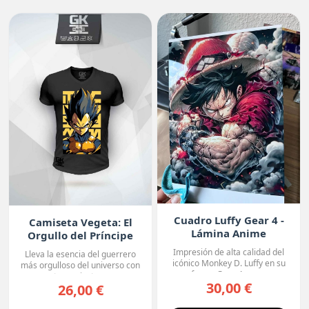
Cuadro Luffy Gear 4 -
Camiseta Vegeta: El
Lámina Anime
Orgullo del Príncipe
Premium
Impresión de alta calidad del
Lleva la esencia del guerrero
icónico Monkey D. Luffy en su
más orgulloso del universo con
forma Gear 4, con...
esta camiseta ne...
30,00 €
26,00 €