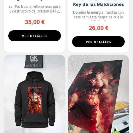
Oscura
Rey de las Maldiciones
Evil Kid Buu, el villano más puro
y destructivo de Dragon Ball Z,
Domina la energía maldita con
protagoniza...
esta camiseta negra de cuello
35,00 €
en V. El diseño r...
26,00 €
VER DETALLES
VER DETALLES