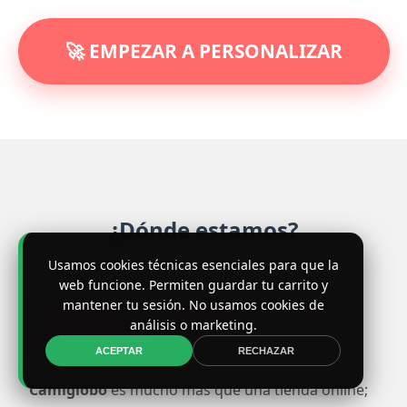
🚀 EMPEZAR A PERSONALIZAR
¿Dónde estamos?
Usamos cookies técnicas esenciales para que la
web funcione. Permiten guardar tu carrito y
mantener tu sesión. No usamos cookies de
VISÍTANOS EN NUESTRO TALLER DE
análisis o marketing.
BARCELONA
ACEPTAR
RECHAZAR
Camiglobo
es mucho más que una tienda online;