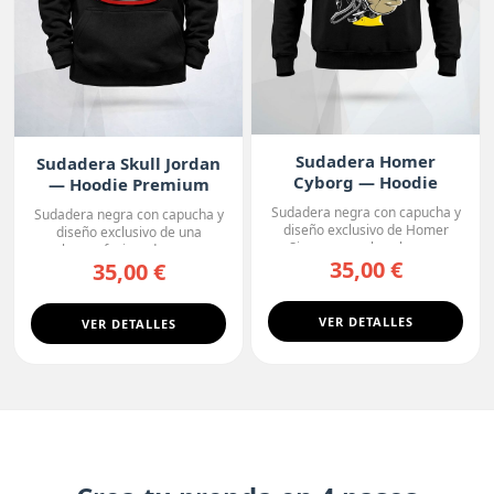
Sudadera Homer
Sudadera Skull Jordan
Cyborg — Hoodie
— Hoodie Premium
Premium
Sudadera negra con capucha y
Sudadera negra con capucha y
diseño exclusivo de Homer
diseño exclusivo de una
Simpson con la cabeza ...
calavera fusionada con u...
35,00 €
35,00 €
VER DETALLES
VER DETALLES