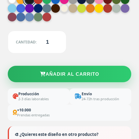
CANTIDAD:
AÑADIR AL CARRITO
Producción
Envío
2-3 días laborables
24-72h tras producción
+10.000
Prendas entregadas
🎨 ¿Quieres este diseño en otro producto?