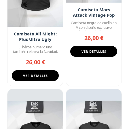
Camiseta Mars
Attack Vintage Pop
Art
Camiseta negra de cuello en
V con diseño exclusivo
inspirado en el clásico sc...
Camiseta All Might:
26,00 €
Plus Ultra Ugly
Sweater
El héroe número uno
también celebra la Navidad.
VER DETALLES
Pero a su manera. Esta
26,00 €
camise...
VER DETALLES