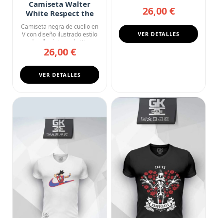
Ryuk, el dios de la mu...
Camiseta Walter
26,00 €
White Respect the
Chemistry Breaking
Camiseta negra de cuello en
Bad
V con diseño ilustrado estilo
VER DETALLES
doodle vintage de W...
26,00 €
VER DETALLES