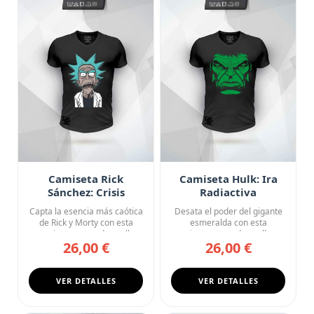
Camiseta Rick
Camiseta Hulk: Ira
Sánchez: Crisis
Radiactiva
Existencial
Capta la esencia más caótica
Desata el poder del gigante
de Rick y Morty con esta
esmeralda con esta
camiseta negra de cuell...
camiseta negra de cuello en
26,00 €
26,00 €
V....
VER DETALLES
VER DETALLES