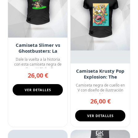
Camiseta Slimer vs
Ghostbusters: La
Venganza de
Dale la vuelta a la historia
Moquete
con esta camiseta negra de
cuello en V. El diseñ...
Camiseta Krusty Pop
26,00 €
Explosion: The
Simpsons Cartoon
Camiseta negra de cuello en
Chaos
VER DETALLES
V con diseño de ilustración
pop art caótica y exp...
26,00 €
VER DETALLES