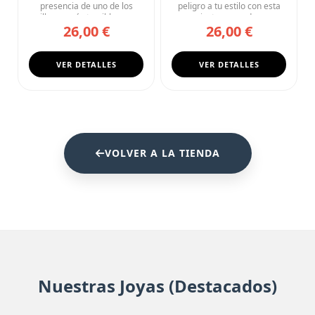
presencia de uno de los
peligro a tu estilo con esta
villanos más temibles con
camiseta negra de cu...
26,00 €
26,00 €
esta ca...
VER DETALLES
VER DETALLES
VOLVER A LA TIENDA
Nuestras Joyas (Destacados)