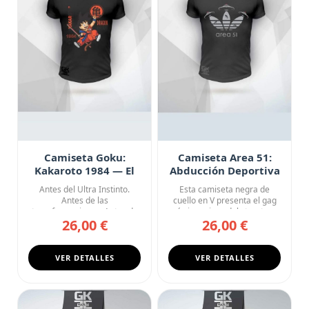
Camiseta Goku:
Camiseta Area 51:
Kakaroto 1984 — El
Abducción Deportiva
Origen
Antes del Ultra Instinto.
Esta camiseta negra de
Antes de las
cuello en V presenta el gag
transformaciones. Antes de
más ingenioso del streetwe...
26,00 €
26,00 €
salvar el m...
VER DETALLES
VER DETALLES