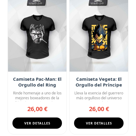
Camiseta Pac-Man: El
Camiseta Vegeta: El
Orgullo del Ring
Orgullo del Príncipe
Rinde homenaje a uno de los
Lleva la esencia del guerrero
mejores boxeadores de la
más orgulloso del universo
historia con esta camise...
con esta camiseta ne...
26,00 €
26,00 €
VER DETALLES
VER DETALLES