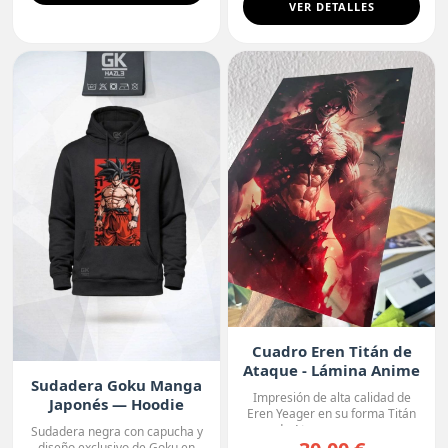
VER DETALLES
Cuadro Eren Titán de
Ataque - Lámina Anime
Sudadera Goku Manga
Premium
Impresión de alta calidad de
Japonés — Hoodie
Eren Yeager en su forma Titán
Premium
de Ataque, con un ...
Sudadera negra con capucha y
diseño exclusivo de Goku en