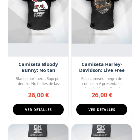
Camiseta Bloody
Camiseta Harley-
Bunny: No tan
Davidson: Live Free
Inocente
H-DMC
Blanco por fuera. Rojo por
Esta camiseta negra de
dentro. No te fíes de las
cuello en V presenta el
orejas. Esta camiseta ne...
nombre de Harley-Davidson
26,00 €
26,00 €
en u...
VER DETALLES
VER DETALLES