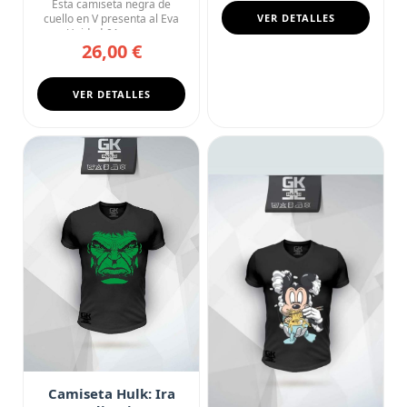
Esta camiseta negra de
cuello en V presenta al Eva
VER DETALLES
Unidad-01 en una
26,00 €
composici...
VER DETALLES
Camiseta Hulk: Ira