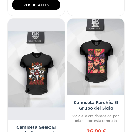
VER DETALLES
Camiseta Parchís: El
Grupo del Siglo
Viaja a la era dorada del pop
infantil con esta camiseta
negra de cuello en V...
Camiseta Geek: El
26,00 €