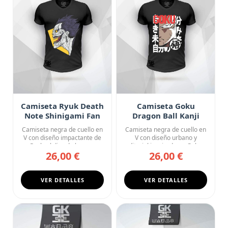
Camiseta Ryuk Death
Camiseta Goku
Note Shinigami Fan
Dragon Ball Kanji
Art
Street Style
Camiseta negra de cuello en
Camiseta negra de cuello en
V con diseño impactante de
V con diseño urbano y
Ryuk, el dios de la mu...
editorial inspirado en Goku...
26,00 €
26,00 €
VER DETALLES
VER DETALLES