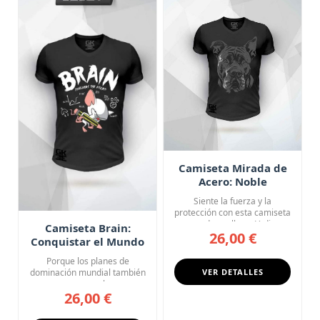
Camiseta Mirada de
Acero: Noble
Guardián
Siente la fuerza y la
protección con esta camiseta
negra de cuello en V, dise...
Camiseta Brain:
26,00 €
Conquistar el Mundo
es el Plan
Porque los planes de
dominación mundial también
VER DETALLES
merecen una buena
26,00 €
camiseta. B...