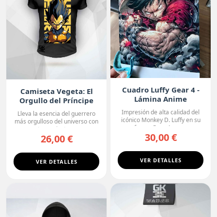
Cuadro Luffy Gear 4 -
Camiseta Vegeta: El
Lámina Anime
Orgullo del Príncipe
Premium
Impresión de alta calidad del
Lleva la esencia del guerrero
icónico Monkey D. Luffy en su
más orgulloso del universo con
forma Gear 4, con...
esta camiseta ne...
30,00 €
26,00 €
VER DETALLES
VER DETALLES