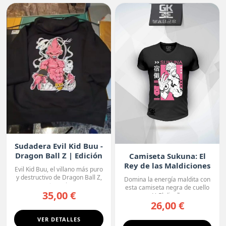
Sudadera Evil Kid Buu -
Dragon Ball Z | Edición
Camiseta Sukuna: El
Oscura
Rey de las Maldiciones
Evil Kid Buu, el villano más puro
y destructivo de Dragon Ball Z,
Domina la energía maldita con
protagoniza...
esta camiseta negra de cuello
35,00 €
en V. El diseño r...
26,00 €
VER DETALLES