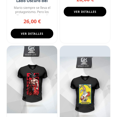
Lado Oscuro del
Reino Champiñón
Mario siempre se lleva el
protagonismo. Pero los
VER DETALLES
villanos son mucho más
26,00 €
inter...
VER DETALLES