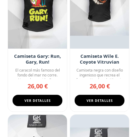
Camiseta Gary: Run,
Camiseta Wile E.
Gary, Run!
Coyote Vitruvian
Looney Tunes Art
El caracol más famoso del
Camiseta negra con diseño
fondo del mar no corre.
ingenioso que recrea el
Nunca ha corrido. Pero
famoso Hombre de Vitruvio
26,00 €
26,00 €
esta...
d...
VER DETALLES
VER DETALLES