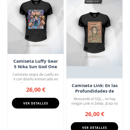
Camiseta Luffy Gear
5 Nika Sun God One
Piece
Camiseta negra de cuello en
V con diseño enmarcado en
azul lavanda que muestr...
Camiseta Link: En las
26,00 €
Profundidades de
Hyrule
Revisando el SQL... no hay
VER DETALLES
ningún Link ni Zelda. ¡Esta no
está subida! 🗡️ No...
26,00 €
VER DETALLES