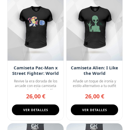
Camiseta Pac-Man x
Camiseta Alien: I Like
Street Fighter: World
the World
Warrior
Revive la era dorada de los
Añade un toque de ironía y
arcade con esta camiseta
estilo alternativo a tu outfit
negra de cuello en V. El...
con esta camiseta n...
26,00 €
26,00 €
VER DETALLES
VER DETALLES