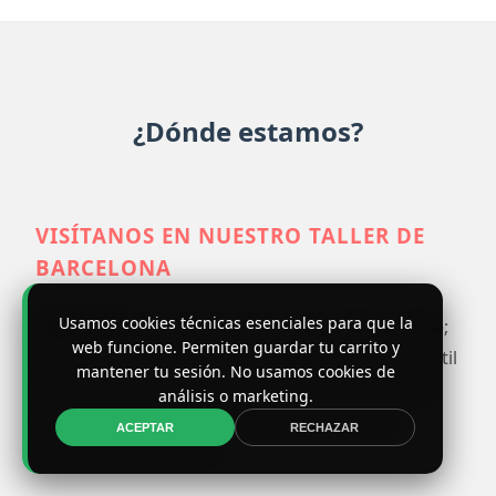
¿Dónde estamos?
VISÍTANOS EN NUESTRO TALLER DE
BARCELONA
Usamos cookies técnicas esenciales para que la
Camiglobo
es mucho más que una tienda online;
web funcione. Permiten guardar tu carrito y
somos un taller artesanal de personalización textil
mantener tu sesión. No usamos cookies de
ubicado en Barcelona. Cada pedido se imprime
análisis o marketing.
con mimo y atención al detalle en nuestras
ACEPTAR
RECHAZAR
propias instalaciones.