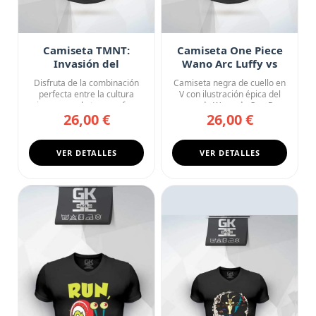
Camiseta TMNT:
Camiseta One Piece
Invasión del
Wano Arc Luffy vs
Tecnódromo
Kaido Fan Art
Disfruta de la combinación
Camiseta negra de cuello en
perfecta entre la cultura
V con ilustración épica del
japonesa y la ternura fe...
arco de Wano de One P...
26,00 €
26,00 €
VER DETALLES
VER DETALLES