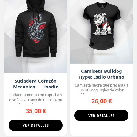
Camiseta Bulldog
Hype: Estilo Urbano
Sudadera Corazón
Camiseta negra que presenta a
Mecánico — Hoodie
un Bulldog Inglés de color
Premium
blanco con manchas o...
Sudadera negra con capucha y
26,00 €
diseño exclusivo de un corazón
biomecánico, con ...
35,00 €
VER DETALLES
VER DETALLES