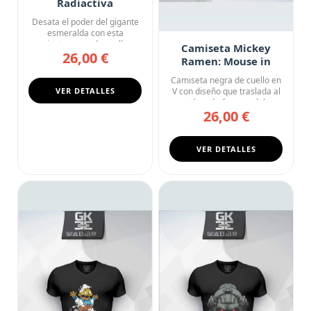
Radiactiva
Desata el poder del gigante
esmeralda con esta
camiseta negra de cuello en
Camiseta Mickey
26,00 €
V....
Ramen: Mouse in
Tokyo
Camiseta negra de cuello en
VER DETALLES
V con diseño que traslada al
ratón más famoso del...
26,00 €
VER DETALLES