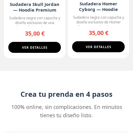
Sudadera Homer
Sudadera Skull Jordan
Cyborg — Hoodie
— Hoodie Premium
Premium
Sudadera negra con capucha y
Sudadera negra con capucha y
diseño exclusivo de Homer
diseño exclusivo de una
Simpson con la cabeza ...
calavera fusionada con u...
35,00 €
35,00 €
VER DETALLES
VER DETALLES
Crea tu prenda en 4 pasos
100% online, sin complicaciones. En minutos
tienes tu diseño listo.