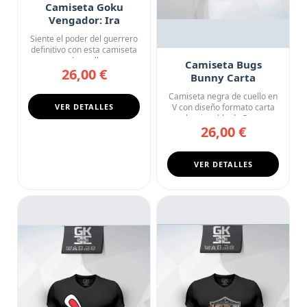
Camiseta Goku
Vengador: Ira
Desatada
Siente el poder del guerrero
definitivo con esta camiseta
negra de cuello en ...
Camiseta Bugs
26,00 €
Bunny Carta
Coleccionable
Camiseta negra de cuello en
Looney Tunes
VER DETALLES
V con diseño formato carta
coleccionable de Bugs ...
26,00 €
VER DETALLES