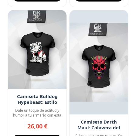
Camiseta Bulldog
Hypebeast: Estilo
Callejero
Dale un toque de actitud y
humor a tu armario con esta
camiseta negra de cuel...
Camiseta Darth
26,00 €
Maul: Calavera del
Lado Oscuro
El lado oscuro no muere. Se