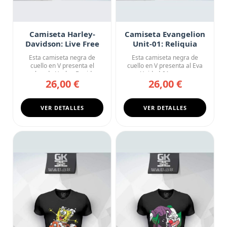
Camiseta Harley-
Camiseta Evangelion
Davidson: Live Free
Unit-01: Reliquia
H-DMC
Sagrada
Esta camiseta negra de
Esta camiseta negra de
cuello en V presenta el
cuello en V presenta al Eva
nombre de Harley-Davidson
Unidad-01 en una
26,00 €
26,00 €
en u...
composici...
VER DETALLES
VER DETALLES