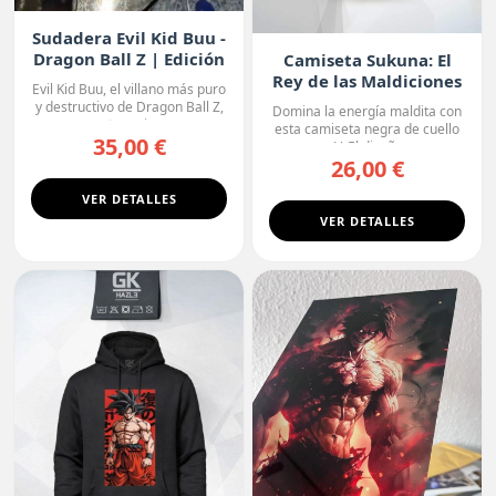
Sudadera Evil Kid Buu -
Dragon Ball Z | Edición
Camiseta Sukuna: El
Oscura
Rey de las Maldiciones
Evil Kid Buu, el villano más puro
y destructivo de Dragon Ball Z,
Domina la energía maldita con
protagoniza...
esta camiseta negra de cuello
35,00 €
en V. El diseño r...
26,00 €
VER DETALLES
VER DETALLES