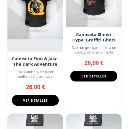
Camiseta Slimer
Hype: Graffiti Ghost
Dale un giro gamberro a un
clásico del cine con esta
camiseta negra de cuello...
Camiseta Finn & Jake:
26,00 €
The Dark Adventure
Esta camiseta negra de
cuello en V presenta el
VER DETALLES
crossover más matemático
26,00 €
de la...
VER DETALLES