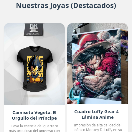
Nuestras Joyas (Destacados)
Cuadro Luffy Gear 4 -
Camiseta Vegeta: El
Lámina Anime
Orgullo del Príncipe
Premium
Impresión de alta calidad del
Lleva la esencia del guerrero
icónico Monkey D. Luffy en su
más orgulloso del universo con