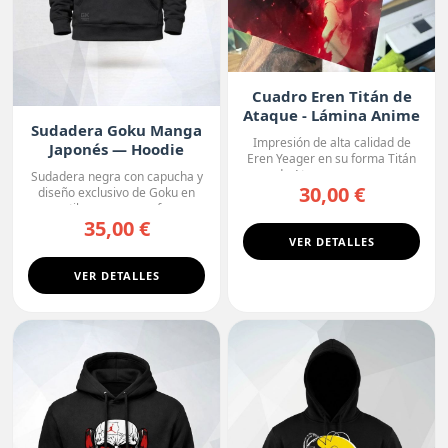
Cuadro Eren Titán de
Ataque - Lámina Anime
Sudadera Goku Manga
Premium
Impresión de alta calidad de
Japonés — Hoodie
Eren Yeager en su forma Titán
Premium
de Ataque, con un ...
Sudadera negra con capucha y
30,00 €
diseño exclusivo de Goku en
estilo manga, con fo...
35,00 €
VER DETALLES
VER DETALLES