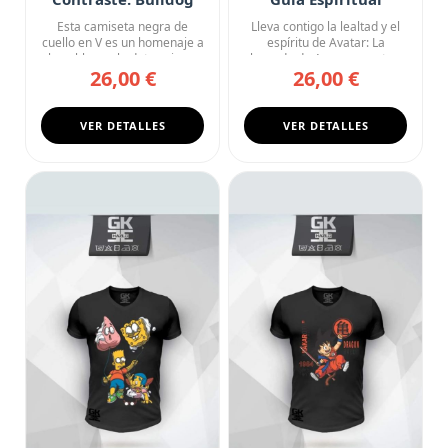
Silver
Esta camiseta negra de
Lleva contigo la lealtad y el
cuello en V es un homenaje a
espíritu de Avatar: La
la nobleza y la determina...
leyenda de Aang con esta...
26,00 €
26,00 €
VER DETALLES
VER DETALLES