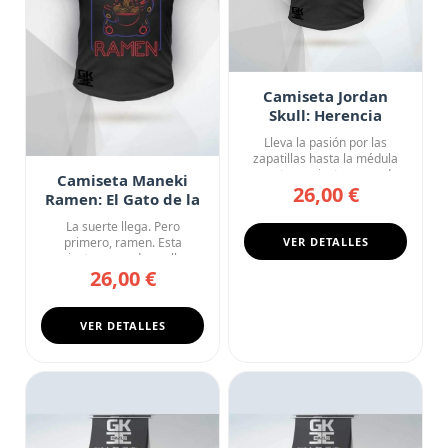
Camiseta Jordan
Skull: Herencia
Eterna
Lleva la pasión por las
zapatillas hasta la médula
con esta camiseta negra de...
Camiseta Maneki
26,00 €
Ramen: El Gato de la
Suerte Tiene Hambre
La suerte llega. Pero
primero, ramen. Esta
VER DETALLES
camiseta negra de cuello en
26,00 €
V pres...
VER DETALLES