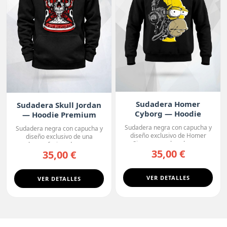
Sudadera Homer
Sudadera Skull Jordan
Cyborg — Hoodie
— Hoodie Premium
Premium
Sudadera negra con capucha y
Sudadera negra con capucha y
diseño exclusivo de Homer
diseño exclusivo de una
Simpson con la cabeza ...
calavera fusionada con u...
35,00 €
35,00 €
VER DETALLES
VER DETALLES