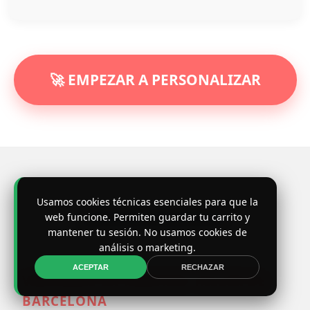
🚀 EMPEZAR A PERSONALIZAR
Usamos cookies técnicas esenciales para que la
¿Dónde estamos?
web funcione. Permiten guardar tu carrito y
mantener tu sesión. No usamos cookies de
análisis o marketing.
ACEPTAR
RECHAZAR
VISÍTANOS EN NUESTRO TALLER DE
BARCELONA