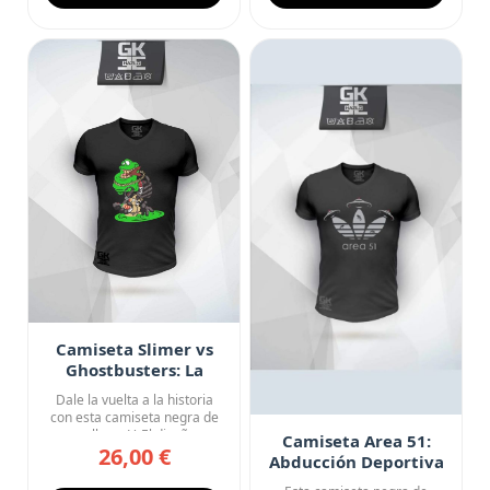
Camiseta Slimer vs
Ghostbusters: La
Venganza de
Dale la vuelta a la historia
Moquete
con esta camiseta negra de
cuello en V. El diseñ...
Camiseta Area 51:
26,00 €
Abducción Deportiva