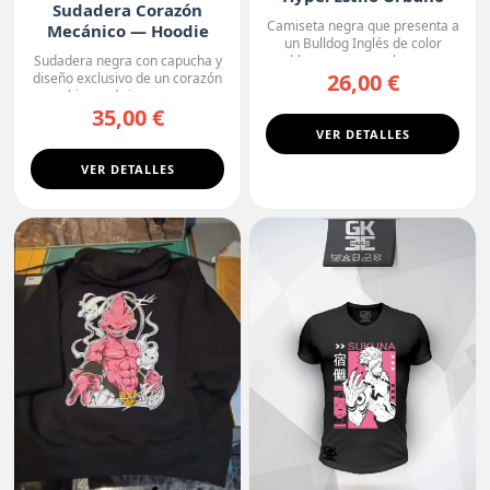
Sudadera Corazón
Camiseta negra que presenta a
Mecánico — Hoodie
un Bulldog Inglés de color
Premium
blanco con manchas o...
Sudadera negra con capucha y
26,00 €
diseño exclusivo de un corazón
biomecánico, con ...
35,00 €
VER DETALLES
VER DETALLES