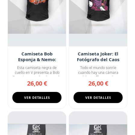
Camiseta Bob
Camiseta Joker: El
Esponja & Nemo:
Fotógrafo del Caos
Fondo de Bikini
Esta camiseta negra de
Todo el mundo sonríe
Express
cuello en V presenta a Bob
cuando hay una cámara
Esponja montado a lomos de
delante. Él ya sonríe
26,00 €
26,00 €
...
siempre. Est...
VER DETALLES
VER DETALLES