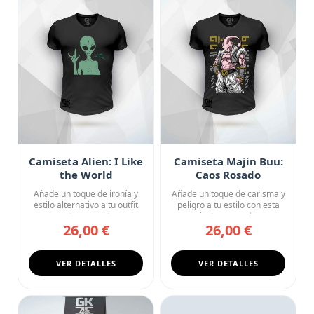
Camiseta Alien: I Like
Camiseta Majin Buu:
the World
Caos Rosado
Añade un toque de ironía y
Añade un toque de carisma y
estilo alternativo a tu outfit
peligro a tu estilo con esta
con esta camiseta n...
camiseta negra de cu...
26,00 €
26,00 €
VER DETALLES
VER DETALLES