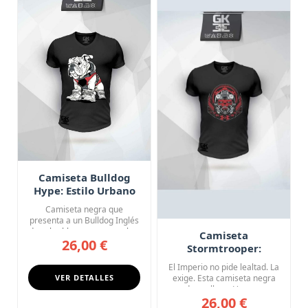
Camiseta Bulldog
Hype: Estilo Urbano
Camiseta negra que
presenta a un Bulldog Inglés
de color blanco con manchas
Camiseta
26,00 €
o...
Stormtrooper:
Soldado del Imperio
El Imperio no pide lealtad. La
VER DETALLES
exige. Esta camiseta negra
de cuello en V pres...
26,00 €