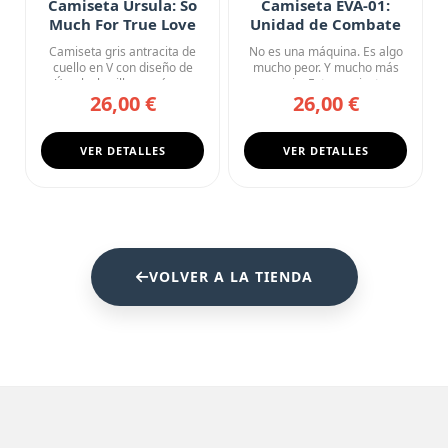
Camiseta Úrsula: So
Camiseta EVA-01:
Much For True Love
Unidad de Combate
Camiseta gris antracita de
No es una máquina. Es algo
cuello en V con diseño de
mucho peor. Y mucho más
Úrsula, la villana más c...
necesario. Esta camiseta n...
26,00 €
26,00 €
VER DETALLES
VER DETALLES
VOLVER A LA TIENDA