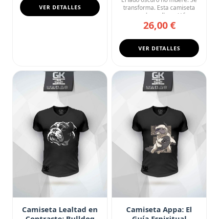
VER DETALLES
transforma. Esta camiseta
negra de cuello en V fu...
26,00 €
VER DETALLES
Camiseta Lealtad en
Camiseta Appa: El
Contraste: Bulldog
Guía Espiritual