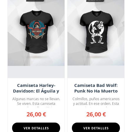
Camiseta Harley-
Camiseta Bad Wolf:
Davidson: El Águila y
Punk No Ha Muerto
el Trueno
Algunas marcas no se llevan.
Colmillos, puños americanos
Se viven. Esta camiseta
y actitud. En ese orden. Esta
negra de cuello en V rin...
camiseta negra de c...
26,00 €
26,00 €
VER DETALLES
VER DETALLES