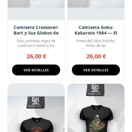
Camiseta Crossover:
Camiseta Goku:
Bart y Sus Globos de
Kakaroto 1984 — El
Bikini Bottom
Origen
Esta camiseta negra de
Antes del Ultra Instinto.
cuello en V reúne a los
Antes de las
personajes más gamberros
transformaciones. Antes de
26,00 €
26,00 €
de la...
salvar el m...
VER DETALLES
VER DETALLES