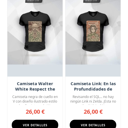
Camiseta Walter
Camiseta Link: En las
White Respect the
Profundidades de
Chemistry Breaking
Hyrule
Camiseta negra de cuello en
Revisando el SQL... no hay
Bad
V con diseño ilustrado estilo
ningún Link ni Zelda. ¡Esta no
doodle vintage de W...
está subida! 🗡️ No...
26,00 €
26,00 €
VER DETALLES
VER DETALLES