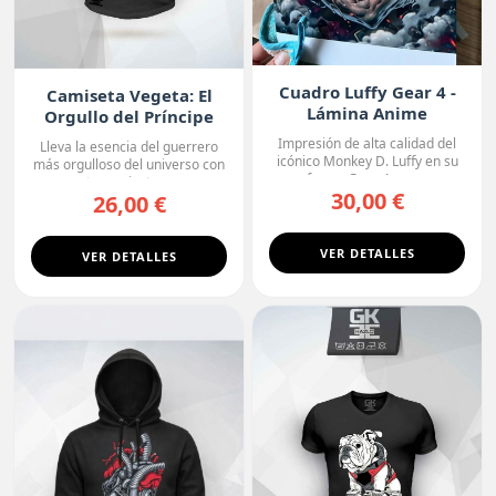
Cuadro Luffy Gear 4 -
Camiseta Vegeta: El
Lámina Anime
Orgullo del Príncipe
Premium
Impresión de alta calidad del
Lleva la esencia del guerrero
icónico Monkey D. Luffy en su
más orgulloso del universo con
forma Gear 4, con...
esta camiseta ne...
30,00 €
26,00 €
VER DETALLES
VER DETALLES