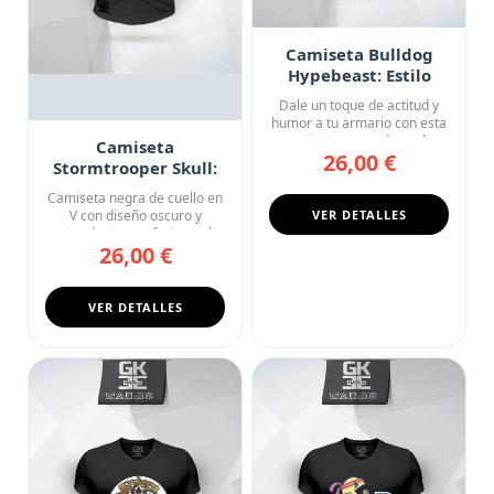
Camiseta Bulldog
Hypebeast: Estilo
Callejero
Dale un toque de actitud y
humor a tu armario con esta
camiseta negra de cuel...
Camiseta
26,00 €
Stormtrooper Skull:
Dead Empire Star
Camiseta negra de cuello en
Wars
V con diseño oscuro y
VER DETALLES
contundente que fusiona el ...
26,00 €
VER DETALLES