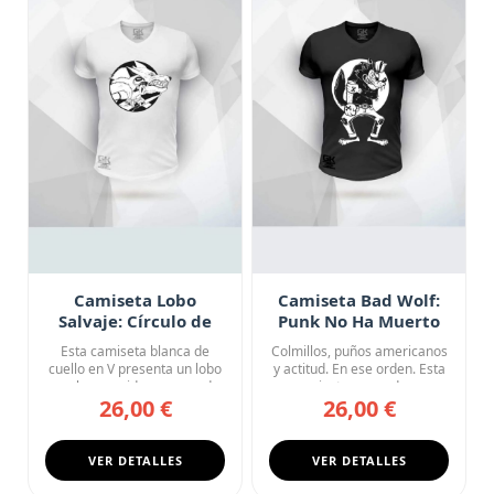
Camiseta Lobo
Camiseta Bad Wolf:
Salvaje: Círculo de
Punk No Ha Muerto
Fauces
Esta camiseta blanca de
Colmillos, puños americanos
cuello en V presenta un lobo
y actitud. En ese orden. Esta
en pleno rugido enmarcad...
camiseta negra de c...
26,00 €
26,00 €
VER DETALLES
VER DETALLES