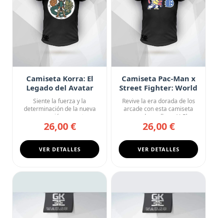
Camiseta Korra: El
Camiseta Pac-Man x
Legado del Avatar
Street Fighter: World
Warrior
Siente la fuerza y la
Revive la era dorada de los
determinación de la nueva
arcade con esta camiseta
generación con esta
negra de cuello en V. El...
26,00 €
26,00 €
camiseta ...
VER DETALLES
VER DETALLES