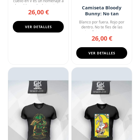
cuello en V es un homenaje a
la nobleza y la determina...
Camiseta Bloody
26,00 €
Bunny: No tan
Inocente
Blanco por fuera. Rojo por
VER DETALLES
dentro. No te fíes de las
orejas. Esta camiseta ne...
26,00 €
VER DETALLES