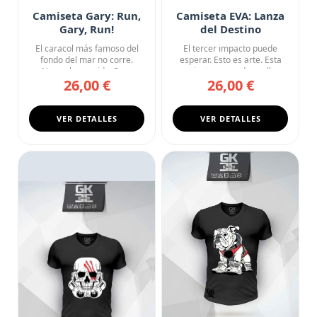
Camiseta Gary: Run,
Camiseta EVA: Lanza
Gary, Run!
del Destino
El caracol más famoso del
El tercer impacto puede
fondo del mar no corre.
esperar. Esto es arte. Esta
Nunca ha corrido. Pero
camiseta negra de cuello ...
26,00 €
26,00 €
esta...
VER DETALLES
VER DETALLES