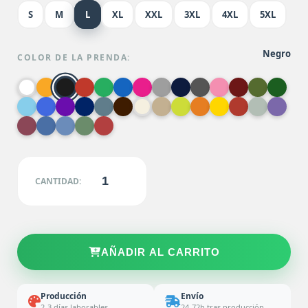
S
M
L
XL
XXL
3XL
4XL
5XL
Negro
COLOR DE LA PRENDA:
CANTIDAD:
AÑADIR AL CARRITO
Producción
Envío
2-3 días laborables
24-72h tras producción