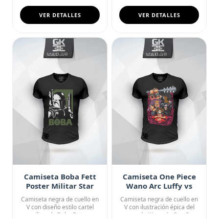
VER DETALLES
VER DETALLES
Camiseta Boba Fett
Camiseta One Piece
Poster Militar Star
Wano Arc Luffy vs
Wars
Kaido Fan Art
Camiseta negra de cuello en
Camiseta negra de cuello en
V con diseño estilo cartel
V con ilustración épica del
militar de Boba Fett, ...
arco de Wano de One P...