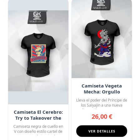
Camiseta Vegeta
Mecha: Orgullo
Saiyajin 2.0
Lleva el poder del Príncipe de
los Saiyajin a una nueva
dimensión con esta ca...
Camiseta El Cerebro:
26,00 €
Try to Takeover the
World
Camiseta negra de cuello en
V con diseño estilo cartel de
VER DETALLES
propaganda inspirad...