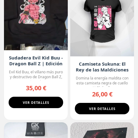
Sudadera Evil Kid Buu -
Dragon Ball Z | Edición
Camiseta Sukuna: El
Oscura
Rey de las Maldiciones
Evil Kid Buu, el villano más puro
y destructivo de Dragon Ball Z,
Domina la energía maldita con
protagoniza...
esta camiseta negra de cuello
35,00 €
en V. El diseño r...
26,00 €
VER DETALLES
VER DETALLES