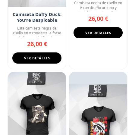
Street Style
Camiseta negra de cuello en
V con diseño urbano y
editorial inspirado en Goku...
Camiseta Daffy Duck:
26,00 €
You're Despicable
Esta camiseta negra de
cuello en V convierte la frase
VER DETALLES
más famosa del Pato Luc...
26,00 €
VER DETALLES