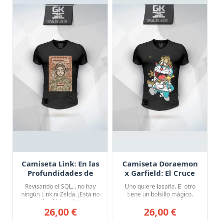
Camiseta Link: En las
Camiseta Doraemon
Profundidades de
x Garfield: El Cruce
Hyrule
que Nadie Pidió pero
Revisando el SQL... no hay
Uno quiere lasaña. El otro
Todos Necesitaban
ningún Link ni Zelda. ¡Esta no
tiene un bolsillo mágico.
está subida! 🗡️ No...
Juntos son el caos más a...
26,00 €
26,00 €