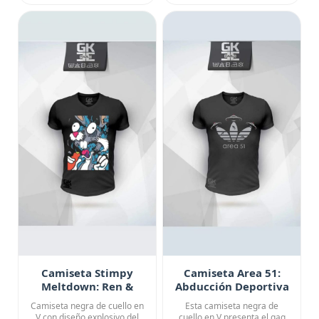
Camiseta Stimpy
Camiseta Area 51:
Meltdown: Ren &
Abducción Deportiva
Stimpy Graffiti
Camiseta negra de cuello en
Esta camiseta negra de
Edition
V con diseño explosivo del
cuello en V presenta el gag