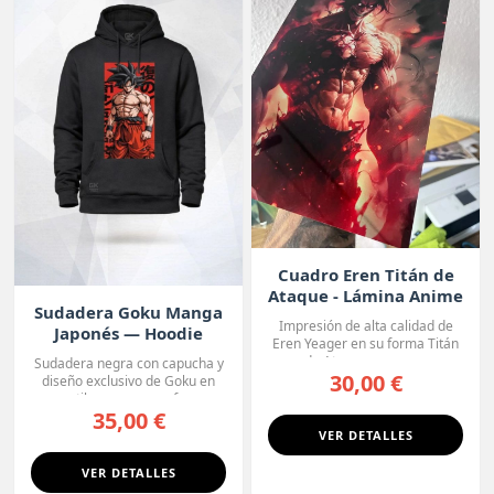
Cuadro Eren Titán de
Ataque - Lámina Anime
Sudadera Goku Manga
Premium
Impresión de alta calidad de
Japonés — Hoodie
Eren Yeager en su forma Titán
Premium
de Ataque, con un ...
Sudadera negra con capucha y
30,00 €
diseño exclusivo de Goku en
estilo manga, con fo...
35,00 €
VER DETALLES
VER DETALLES