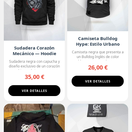
Camiseta Bulldog
Hype: Estilo Urbano
Sudadera Corazón
Camiseta negra que presenta a
Mecánico — Hoodie
un Bulldog Inglés de color
Premium
blanco con manchas o...
Sudadera negra con capucha y
26,00 €
diseño exclusivo de un corazón
biomecánico, con ...
35,00 €
VER DETALLES
VER DETALLES