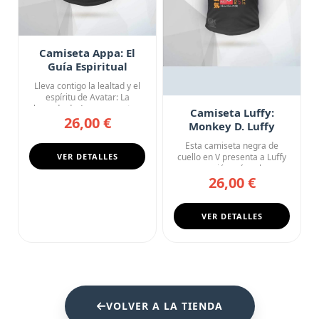
Camiseta Appa: El
Guía Espiritual
Lleva contigo la lealtad y el
espíritu de Avatar: La
leyenda de Aang con esta...
Camiseta Luffy:
26,00 €
Monkey D. Luffy
Street Kanji
Esta camiseta negra de
VER DETALLES
cuello en V presenta a Luffy
en su versión más urbana ...
26,00 €
VER DETALLES
VOLVER A LA TIENDA