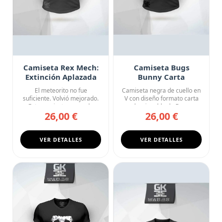
Camiseta Rex Mech:
Camiseta Bugs
Extinción Aplazada
Bunny Carta
Coleccionable
El meteorito no fue
Camiseta negra de cuello en
Looney Tunes
suficiente. Volvió mejorado.
V con diseño formato carta
Esta camiseta negra de
coleccionable de Bugs ...
26,00 €
26,00 €
cuell...
VER DETALLES
VER DETALLES