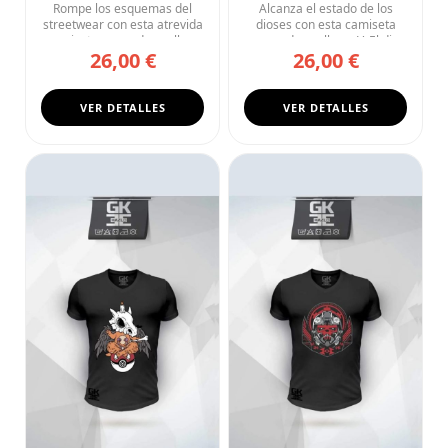
Huesos
Infinito
Rompe los esquemas del
Alcanza el estado de los
streetwear con esta atrevida
dioses con esta camiseta
camiseta negra de cuello ...
negra de cuello en V. El di...
26,00 €
26,00 €
VER DETALLES
VER DETALLES