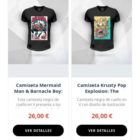
Camiseta Mermaid
Camiseta Krusty Pop
Man & Barnacle Boy:
Explosion: The
Reliqua
Simpsons Cartoon
Esta camiseta negra de
Camiseta negra de cuello en
Chaos
cuello en V presenta a los
V con diseño de ilustración
héroes jubilados de Fondo
pop art caótica y exp...
26,00 €
26,00 €
d...
VER DETALLES
VER DETALLES