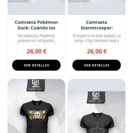
Camiseta Pokémon
Camiseta
Dark: Cuándo los
Stormtrooper:
Atrapar a Todos Sale
Soldado del Imperio
No todos los Pokémon
El Imperio no pide lealtad. La
Mal
quieren ser atrapados.
exige. Esta camiseta negra
Algunos quieren algo más.
de cuello en V pres...
26,00 €
26,00 €
Esta ca...
VER DETALLES
VER DETALLES