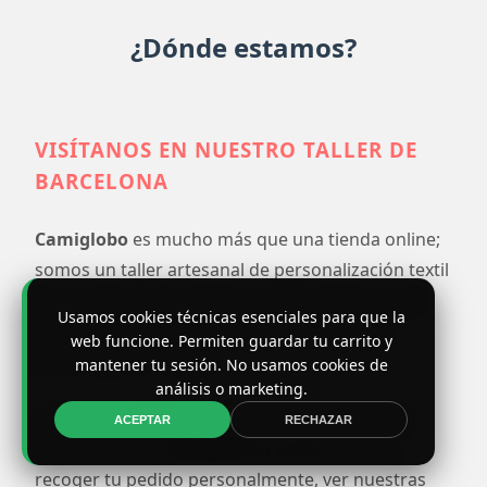
¿Dónde estamos?
VISÍTANOS EN NUESTRO TALLER DE
BARCELONA
Camiglobo
es mucho más que una tienda online;
somos un taller artesanal de personalización textil
ubicado en Barcelona. Cada pedido se imprime
Usamos cookies técnicas esenciales para que la
con mimo y atención al detalle en nuestras
web funcione. Permiten guardar tu carrito y
propias instalaciones.
mantener tu sesión. No usamos cookies de
análisis o marketing.
¿Estás cerca? Ahorra tiempo y costes de envío
ACEPTAR
RECHAZAR
seleccionando
"Recogida en Local"
. Podrás
recoger tu pedido personalmente, ver nuestras