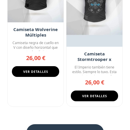
Camiseta Wolverine
Múltiples
Identidades Comic
Camiseta negra de cuello en
Fan Art
V con diseño horizontal que
muestra las distintas...
Camiseta
26,00 €
Stormtrooper x
Adidas: Galaxia Tres
El Imperio también tiene
Rayas
VER DETALLES
estilo. Siempre lo tuvo. Esta
camiseta gris oscuro d...
26,00 €
VER DETALLES