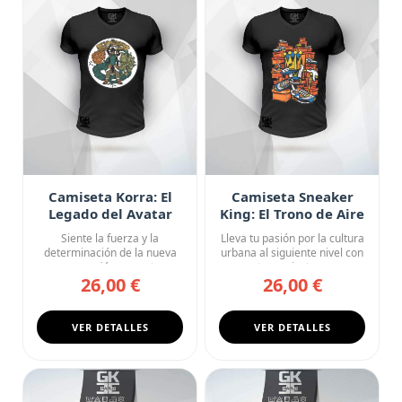
Camiseta Korra: El
Camiseta Sneaker
Legado del Avatar
King: El Trono de Aire
Siente la fuerza y la
Lleva tu pasión por la cultura
determinación de la nueva
urbana al siguiente nivel con
generación con esta
esta camiseta ne...
26,00 €
26,00 €
camiseta ...
VER DETALLES
VER DETALLES