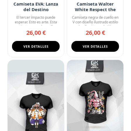
Camiseta EVA: Lanza
Camiseta Walter
del Destino
White Respect the
Chemistry Breaking
El tercer impacto puede
Camiseta negra de cuello en
Bad
esperar. Esto es arte. Esta
V con diseño ilustrado estilo
camiseta negra de cuello ...
doodle vintage de W...
26,00 €
26,00 €
VER DETALLES
VER DETALLES