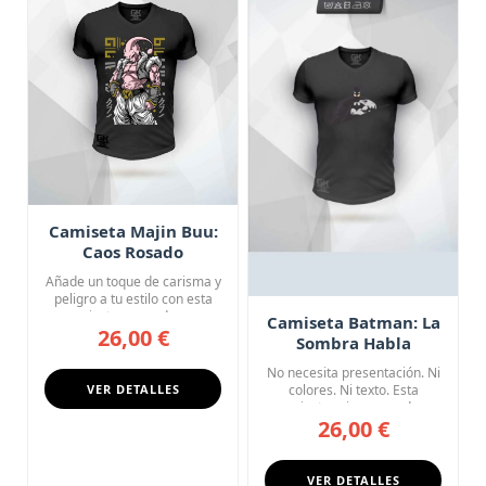
Camiseta Majin Buu:
Caos Rosado
Añade un toque de carisma y
peligro a tu estilo con esta
camiseta negra de cu...
Camiseta Batman: La
26,00 €
Sombra Habla
No necesita presentación. Ni
VER DETALLES
colores. Ni texto. Esta
camiseta gris oscuro de ...
26,00 €
VER DETALLES