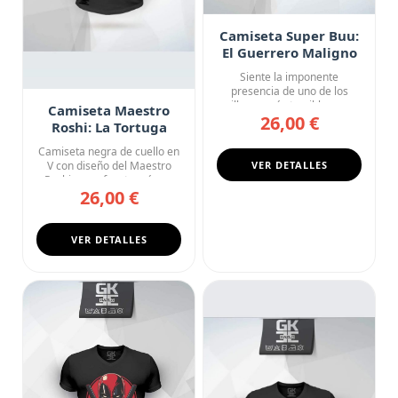
Camiseta Super Buu:
El Guerrero Maligno
Siente la imponente
presencia de uno de los
villanos más temibles con
Camiseta Maestro
26,00 €
esta ca...
Roshi: La Tortuga
Meditando Dragon
Camiseta negra de cuello en
Ball
V con diseño del Maestro
VER DETALLES
Roshi en su faceta más s...
26,00 €
VER DETALLES