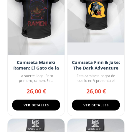
Camiseta Maneki
Camiseta Finn & Jake:
Ramen: El Gato de la
The Dark Adventure
Suerte Tiene Hambre
La suerte llega. Pero
Esta camiseta negra de
primero, ramen. Esta
cuello en V presenta el
camiseta negra de cuello en
crossover más matemático
26,00 €
26,00 €
V pres...
de la...
VER DETALLES
VER DETALLES