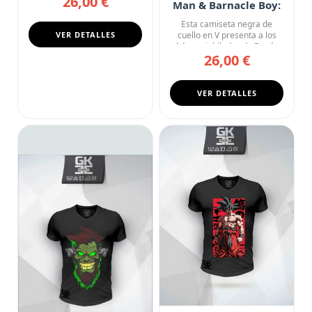
26,00 €
Man & Barnacle Boy:
Reliqua
Esta camiseta negra de
VER DETALLES
cuello en V presenta a los
héroes jubilados de Fondo
26,00 €
d...
VER DETALLES