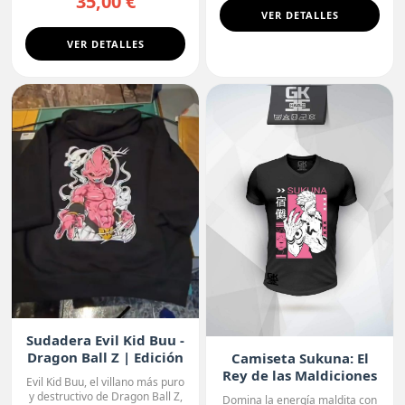
35,00 €
VER DETALLES
VER DETALLES
Sudadera Evil Kid Buu -
Dragon Ball Z | Edición
Camiseta Sukuna: El
Oscura
Rey de las Maldiciones
Evil Kid Buu, el villano más puro
y destructivo de Dragon Ball Z,
Domina la energía maldita con