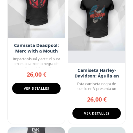
Camiseta Deadpool:
Merc with a Mouth
Impacto visual y actitud pura
en esta camiseta negra de
cuello en V. El diseñ...
Camiseta Harley-
26,00 €
Davidson: Águila en
Vuelo
Esta camiseta negra de
VER DETALLES
cuello en V presenta un
águila calva en pleno vuelo
26,00 €
co...
VER DETALLES