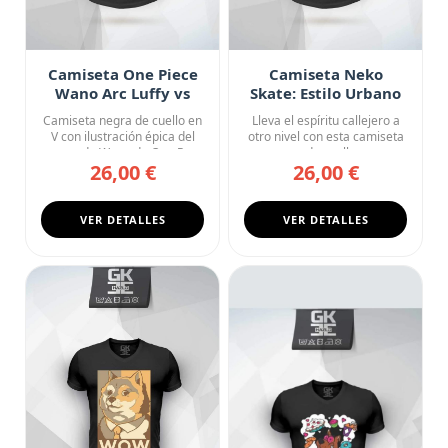
Camiseta One Piece
Camiseta Neko
Wano Arc Luffy vs
Skate: Estilo Urbano
Kaido Fan Art
Japonés
Camiseta negra de cuello en
Lleva el espíritu callejero a
V con ilustración épica del
otro nivel con esta camiseta
arco de Wano de One P...
negra de cuello en...
26,00 €
26,00 €
VER DETALLES
VER DETALLES