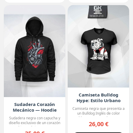
Camiseta Bulldog
Hype: Estilo Urbano
Sudadera Corazón
Camiseta negra que presenta a
Mecánico — Hoodie
un Bulldog Inglés de color
Premium
blanco con manchas o...
Sudadera negra con capucha y
26,00 €
diseño exclusivo de un corazón
biomecánico, con ...