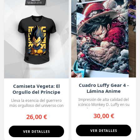
Cuadro Luffy Gear 4 -
Camiseta Vegeta: El
Lámina Anime
Orgullo del Príncipe
Premium
Impresión de alta calidad del
Lleva la esencia del guerrero
icónico Monkey D. Luffy en su
más orgulloso del universo con
forma Gear 4, con...
esta camiseta ne...
30,00 €
26,00 €
VER DETALLES
VER DETALLES