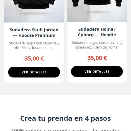
Sudadera Homer
Sudadera Skull Jordan
Cyborg — Hoodie
— Hoodie Premium
Premium
Sudadera negra con capucha y
Sudadera negra con capucha y
diseño exclusivo de Homer
diseño exclusivo de una
Simpson con la cabeza ...
calavera fusionada con u...
35,00 €
35,00 €
VER DETALLES
VER DETALLES
Crea tu prenda en 4 pasos
100% online, sin complicaciones. En minutos