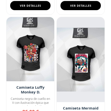
VER DETALLES
VER DETALLES
Camiseta Luffy
Monkey D.
Transformaciones
Camiseta negra de cuello en
Gear One Piece
V con ilustración épica que
muestra la evolución ...
Camiseta Mermaid