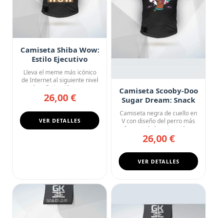
Camiseta Shiba Wow:
Estilo Ejecutivo
Lleva el meme más icónico
de Internet al siguiente nivel
de sofisticación con...
Camiseta Scooby-Doo
26,00 €
Sugar Dream: Snack
Attack Edition
Camiseta negra de cuello en
VER DETALLES
V con diseño del perro más
famoso de la animación...
26,00 €
VER DETALLES