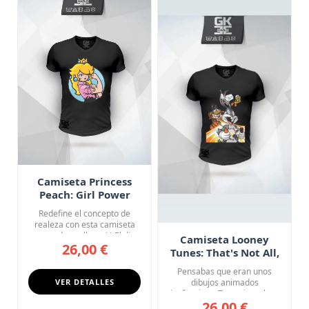
Camiseta Princess
Peach: Girl Power
Redefine el concepto de
realeza con esta camiseta
negra de cuello en V. El di...
Camiseta Looney
26,00 €
Tunes: That's Not All,
Folks
Pensabas que eran unos
VER DETALLES
dibujos animados
inofensivos. Te equivocabas.
26,00 €
Esta cam...