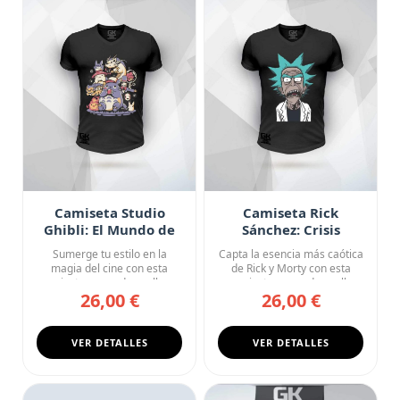
Camiseta Studio
Camiseta Rick
Ghibli: El Mundo de
Sánchez: Crisis
los Sueños
Existencial
Sumerge tu estilo en la
Capta la esencia más caótica
magia del cine con esta
de Rick y Morty con esta
camiseta negra de cuello en
camiseta negra de cuell...
26,00 €
26,00 €
V...
VER DETALLES
VER DETALLES