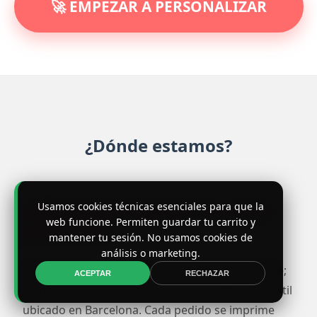
🚀 EMPEZAR A PERSONALIZAR
¿Dónde estamos?
Usamos cookies técnicas esenciales para que la
VISÍTANOS EN NUESTRO TALLER DE
web funcione. Permiten guardar tu carrito y
BARCELONA
mantener tu sesión. No usamos cookies de
análisis o marketing.
Camiglobo
es mucho más que una tienda online;
ACEPTAR
RECHAZAR
somos un taller artesanal de personalización textil
ubicado en Barcelona. Cada pedido se imprime