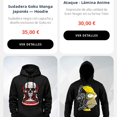
Ataque - Lámina Anime
Sudadera Goku Manga
Premium
Impresión de alta calidad de
Japonés — Hoodie
Eren Yeager en su forma Titán
Premium
de Ataque, con un ...
Sudadera negra con capucha y
30,00 €
diseño exclusivo de Goku en
estilo manga, con fo...
35,00 €
VER DETALLES
VER DETALLES