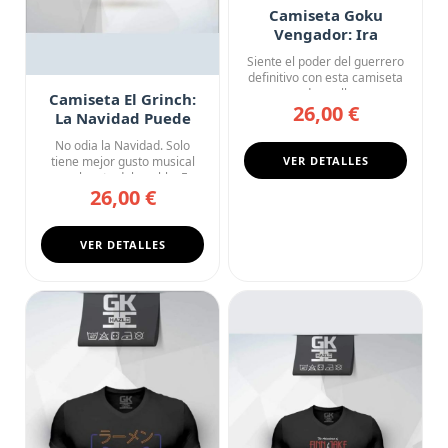
Camiseta Goku
Vengador: Ira
Desatada
Siente el poder del guerrero
definitivo con esta camiseta
negra de cuello en ...
Camiseta El Grinch:
26,00 €
La Navidad Puede
Esperar
No odia la Navidad. Solo
tiene mejor gusto musical
VER DETALLES
que el resto del pueblo. E...
26,00 €
VER DETALLES