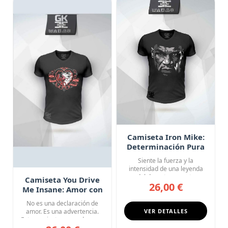
Camiseta Iron Mike:
Determinación Pura
Siente la fuerza y la
intensidad de una leyenda
del deporte con esta
Camiseta You Drive
26,00 €
camiseta...
Me Insane: Amor con
Consecuencias
No es una declaración de
amor. Es una advertencia.
VER DETALLES
Esta camiseta negra de cue...