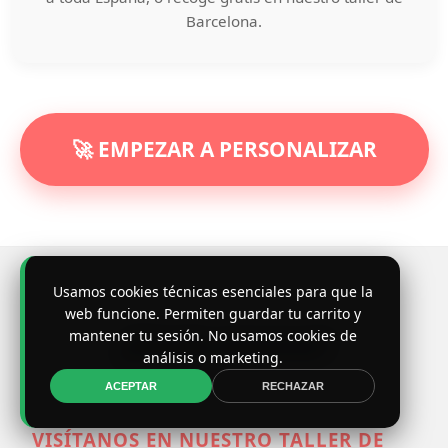
Barcelona.
🚀 EMPEZAR A PERSONALIZAR
Usamos cookies técnicas esenciales para que la
web funcione. Permiten guardar tu carrito y
mantener tu sesión. No usamos cookies de
¿Dónde estamos?
análisis o marketing.
ACEPTAR
RECHAZAR
VISÍTANOS EN NUESTRO TALLER DE