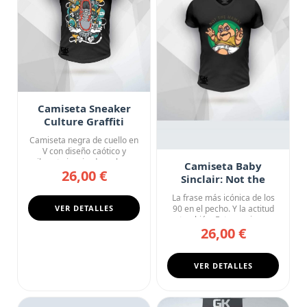
Camiseta Sneaker
Culture Graffiti
Street Art Urban
Camiseta negra de cuello en
V con diseño caótico y
vibrante inspirado en la c...
Camiseta Baby
26,00 €
Sinclair: Not the
Mama!
La frase más icónica de los
VER DETALLES
90 en el pecho. Y la actitud
también. Esta camise...
26,00 €
VER DETALLES