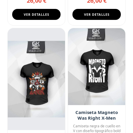
26,00 €
26,00 €
VER DETALLES
VER DETALLES
Camiseta Magneto
Was Right X-Men
Marvel Statement
Camiseta negra de cuello en
V con diseño tipográfico bold