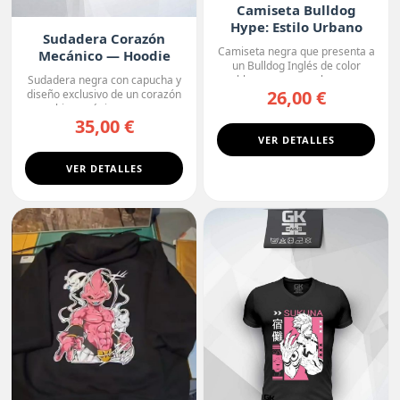
Camiseta Bulldog
Hype: Estilo Urbano
Sudadera Corazón
Camiseta negra que presenta a
Mecánico — Hoodie
un Bulldog Inglés de color
Premium
blanco con manchas o...
Sudadera negra con capucha y
26,00 €
diseño exclusivo de un corazón
biomecánico, con ...
35,00 €
VER DETALLES
VER DETALLES