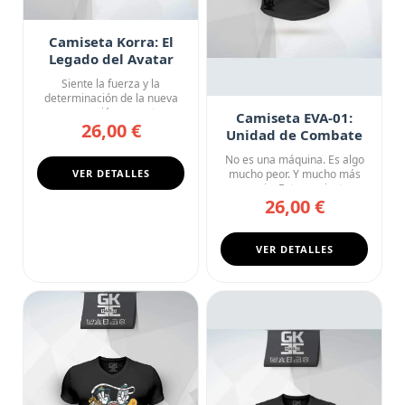
Camiseta Korra: El
Legado del Avatar
Siente la fuerza y la
determinación de la nueva
generación con esta
Camiseta EVA-01:
26,00 €
camiseta ...
Unidad de Combate
No es una máquina. Es algo
VER DETALLES
mucho peor. Y mucho más
necesario. Esta camiseta n...
26,00 €
VER DETALLES