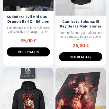
Sudadera Evil Kid Buu -
Dragon Ball Z | Edición
Camiseta Sukuna: El
Oscura
Rey de las Maldiciones
Evil Kid Buu, el villano más puro
y destructivo de Dragon Ball Z,
Domina la energía maldita con
protagoniza...
esta camiseta negra de cuello
35,00 €
en V. El diseño r...
26,00 €
VER DETALLES
VER DETALLES