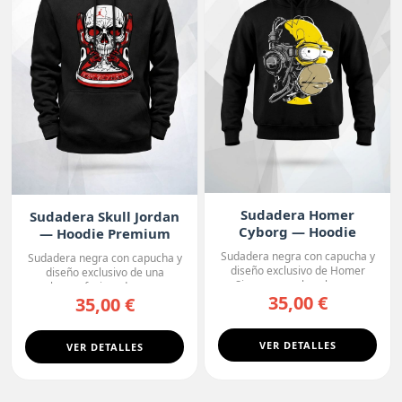
Sudadera Homer
Sudadera Skull Jordan
Cyborg — Hoodie
— Hoodie Premium
Premium
Sudadera negra con capucha y
Sudadera negra con capucha y
diseño exclusivo de Homer
diseño exclusivo de una
Simpson con la cabeza ...
calavera fusionada con u...
35,00 €
35,00 €
VER DETALLES
VER DETALLES