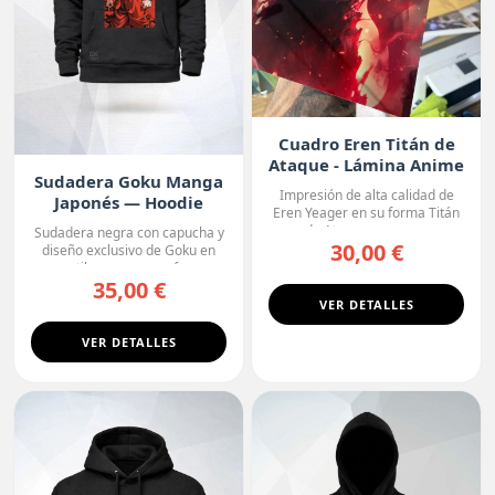
Cuadro Eren Titán de
Ataque - Lámina Anime
Sudadera Goku Manga
Premium
Impresión de alta calidad de
Japonés — Hoodie
Eren Yeager en su forma Titán
Premium
de Ataque, con un ...
Sudadera negra con capucha y
30,00 €
diseño exclusivo de Goku en
estilo manga, con fo...
35,00 €
VER DETALLES
VER DETALLES