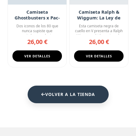
Camiseta
Camiseta Ralph &
Ghostbusters x Pac-
Wiggum: La Ley de
Man: A Quién Vas a
Springfield
Dos iconos de los 80 que
Esta camiseta negra de
Llamar
nunca supiste que
cuello en V presenta a Ralph
necesitabas en el mismo
Wiggum subido encima de
26,00 €
26,00 €
diseño. Ha...
s...
VER DETALLES
VER DETALLES
VOLVER A LA TIENDA