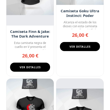
Camiseta Goku Ultra
Instinct: Poder
Infinito
Alcanza el estado de los
dioses con esta camiseta
negra de cuello en V. El di...
Camiseta Finn & Jake:
26,00 €
The Dark Adventure
Esta camiseta negra de
cuello en V presenta el
VER DETALLES
crossover más matemático
26,00 €
de la...
VER DETALLES