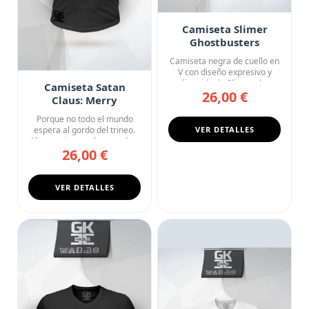
Camiseta Slimer
Ghostbusters
Fantasma Verde
Camiseta negra de cuello en
Angry
V con diseño expresivo y
divertido de Slimer, el ...
Camiseta Satan
26,00 €
Claus: Merry
Antichristmas
Porque no todo el mundo
espera al gordo del trineo.
VER DETALLES
Algunos tienen planes más...
26,00 €
VER DETALLES