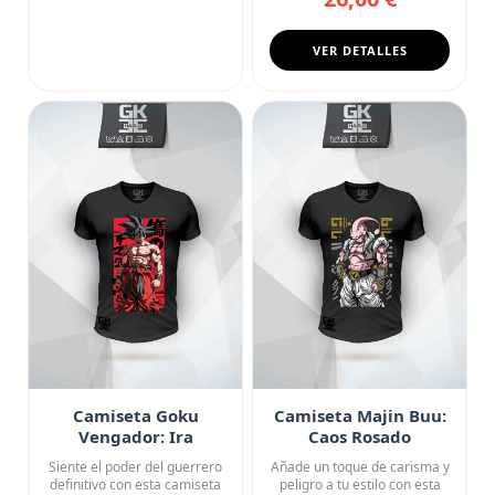
VER DETALLES
Camiseta Goku
Camiseta Majin Buu:
Vengador: Ira
Caos Rosado
Desatada
Siente el poder del guerrero
Añade un toque de carisma y
definitivo con esta camiseta
peligro a tu estilo con esta