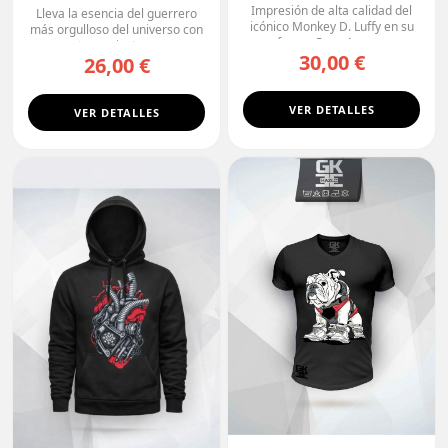
Premium
Impresión de alta calidad del
Lleva la esencia del guerrero
icónico Monkey D. Luffy en su
más orgulloso del universo con
forma Gear 4, con...
esta camiseta ne...
30,00 €
26,00 €
VER DETALLES
VER DETALLES