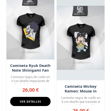
Camiseta Ryuk Death
Note Shinigami Fan
Art
Camiseta negra de cuello en
V con diseño impactante de
Ryuk, el dios de la mu...
Camiseta Mickey
26,00 €
Ramen: Mouse in
Tokyo
Camiseta negra de cuello en
VER DETALLES
V con diseño que traslada al
ratón más famoso del...
26,00 €