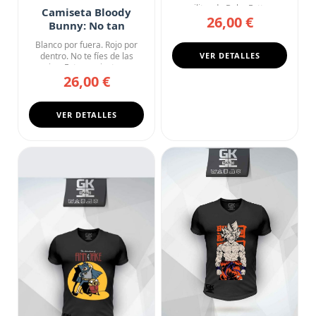
militar de Boba Fett, ...
Camiseta Bloody
26,00 €
Bunny: No tan
Inocente
Blanco por fuera. Rojo por
dentro. No te fíes de las
VER DETALLES
orejas. Esta camiseta ne...
26,00 €
VER DETALLES