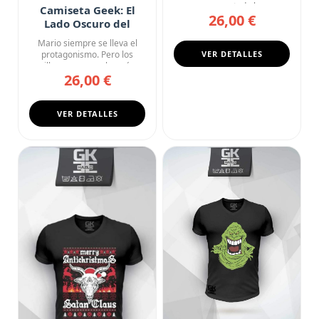
que ocupa toda la s...
Camiseta Geek: El
26,00 €
Lado Oscuro del
Reino Champiñón
Mario siempre se lleva el
protagonismo. Pero los
VER DETALLES
villanos son mucho más
26,00 €
inter...
VER DETALLES