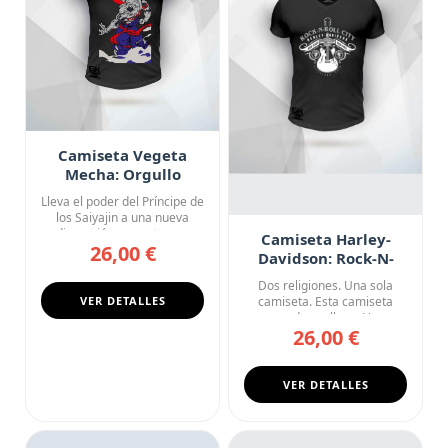
Camiseta Vegeta
Mecha: Orgullo
Saiyajin 2.0
Lleva el poder del Príncipe de
los Saiyajin a una nueva
dimensión con esta ca...
Camiseta Harley-
26,00 €
Davidson: Rock-N-
Roll City
Dos religiones. Una sola
VER DETALLES
camiseta. Esta camiseta
negra de cuello en V une
26,00 €
las...
VER DETALLES