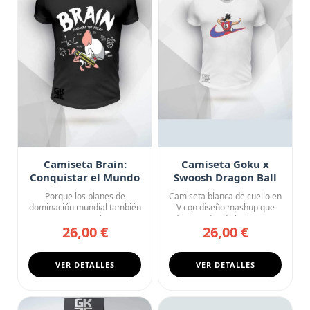
Camiseta Brain:
Camiseta Goku x
Conquistar el Mundo
Swoosh Dragon Ball
es el Plan
Street Collab
Porque los planes de
Camiseta blanca de cuello en
dominación mundial también
V con diseño mashup que
merecen una buena
fusiona dos de los icono...
26,00 €
26,00 €
camiseta. B...
VER DETALLES
VER DETALLES