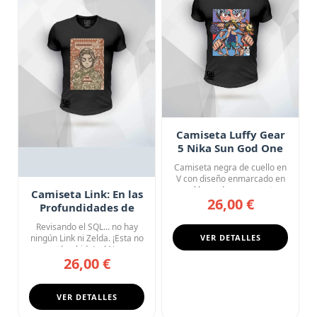
Camiseta Luffy Gear
5 Nika Sun God One
Piece
Camiseta negra de cuello en
V con diseño enmarcado en
azul lavanda que muestr...
Camiseta Link: En las
26,00 €
Profundidades de
Hyrule
Revisando el SQL... no hay
ningún Link ni Zelda. ¡Esta no
VER DETALLES
está subida! 🗡️ No...
26,00 €
VER DETALLES