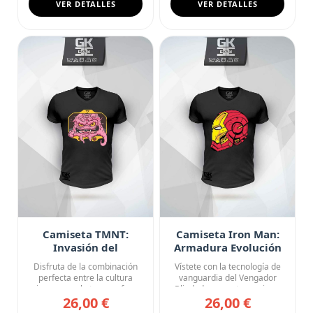
VER DETALLES
VER DETALLES
Camiseta TMNT:
Camiseta Iron Man:
Invasión del
Armadura Evolución
Tecnódromo
Disfruta de la combinación
Vístete con la tecnología de
perfecta entre la cultura
vanguardia del Vengador
japonesa y la ternura fe...
Blindado con esta camise...
26,00 €
26,00 €