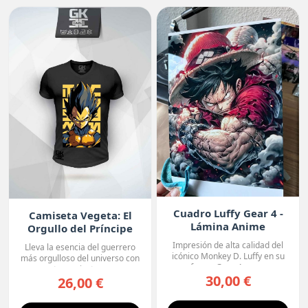
Cuadro Luffy Gear 4 -
Camiseta Vegeta: El
Lámina Anime
Orgullo del Príncipe
Premium
Impresión de alta calidad del
Lleva la esencia del guerrero
icónico Monkey D. Luffy en su
más orgulloso del universo con
forma Gear 4, con...
esta camiseta ne...
30,00 €
26,00 €