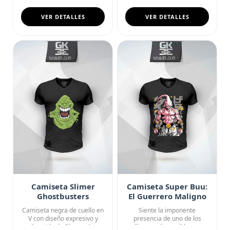
VER DETALLES
VER DETALLES
Camiseta Slimer
Camiseta Super Buu:
Ghostbusters
El Guerrero Maligno
Fantasma Verde
Camiseta negra de cuello en
Siente la imponente
Angry
V con diseño expresivo y
presencia de uno de los
divertido de Slimer, el ...
villanos más temibles con