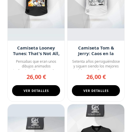
Camiseta Looney
Camiseta Tom &
Tunes: That's Not All,
Jerry: Caos en la
Folks
Cocina
Pensabas que eran unos
Setenta años persiguiéndose
dibujos animados
y siguen siendo los mejores
inofensivos. Te equivocabas.
del negocio. Esta cam...
26,00 €
26,00 €
Esta cam...
VER DETALLES
VER DETALLES