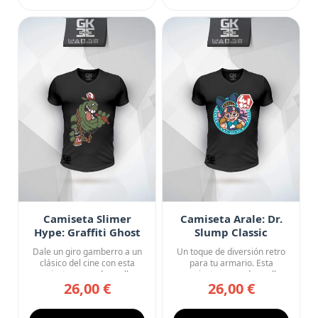
Camiseta Slimer
Camiseta Arale: Dr.
Hype: Graffiti Ghost
Slump Classic
Dale un giro gamberro a un
Un toque de diversión retro
clásico del cine con esta
para tu armario. Esta
camiseta negra de cuello...
camiseta negra de cuello
26,00 €
26,00 €
en...