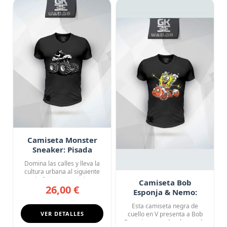
Camiseta Monster
Sneaker: Pisada
Imparable
Domina las calles y lleva la
cultura urbana al siguiente
nivel con esta camis...
Camiseta Bob
26,00 €
Esponja & Nemo:
Fondo de Bikini
Esta camiseta negra de
Express
VER DETALLES
cuello en V presenta a Bob
Esponja montado a lomos de