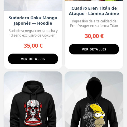
Cuadro Eren Titán de
Ataque - Lámina Anime
Sudadera Goku Manga
Premium
Impresión de alta calidad de
Japonés — Hoodie
Eren Yeager en su forma Titán
Premium
de Ataque, con un ...
Sudadera negra con capucha y
30,00 €
diseño exclusivo de Goku en
estilo manga, con fo...
35,00 €
VER DETALLES
VER DETALLES