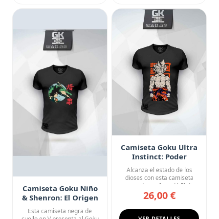
Camiseta Goku Ultra
Instinct: Poder
Infinito
Alcanza el estado de los
dioses con esta camiseta
negra de cuello en V. El di...
Camiseta Goku Niño
26,00 €
& Shenron: El Origen
del Legendario
Esta camiseta negra de
cuello en V presenta al Goku
VER DETALLES