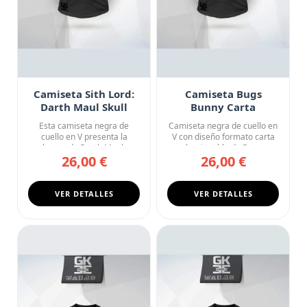
Camiseta Sith Lord:
Camiseta Bugs
Darth Maul Skull
Bunny Carta
Coleccionable
Esta camiseta negra de
Camiseta negra de cuello en
Looney Tunes
cuello en V presenta la
V con diseño formato carta
calavera de Darth Maul en
coleccionable de Bugs ...
26,00 €
26,00 €
rojo...
VER DETALLES
VER DETALLES