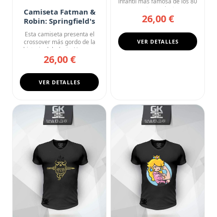
infantil más famosa de los 80
con esta camiseta n...
Camiseta Fatman &
26,00 €
Robin: Springfield's
Finest
Esta camiseta presenta el
crossover más gordo de la
VER DETALLES
historia del cómic: Homer...
26,00 €
VER DETALLES