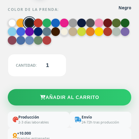
Negro
COLOR DE LA PRENDA:
CANTIDAD:
AÑADIR AL CARRITO
Producción
Envío
2-3 días laborables
24-72h tras producción
+10.000
Prendas entregadas