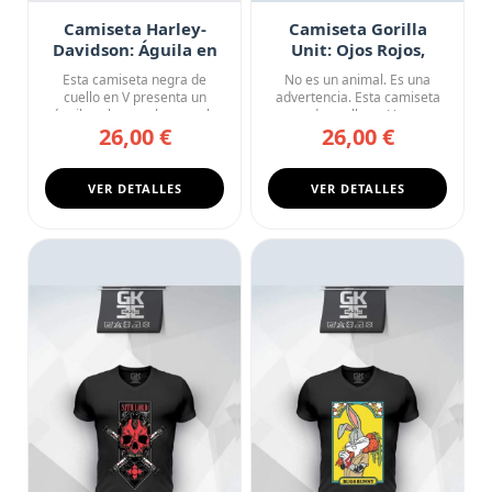
Camiseta Harley-
Camiseta Gorilla
Davidson: Águila en
Unit: Ojos Rojos,
Vuelo
Mente Fría
Esta camiseta negra de
No es un animal. Es una
cuello en V presenta un
advertencia. Esta camiseta
águila calva en pleno vuelo
negra de cuello en V prese...
26,00 €
26,00 €
co...
VER DETALLES
VER DETALLES