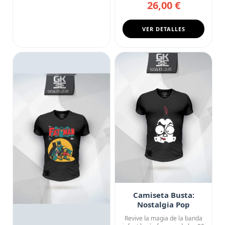
26,00 €
...
VER DETALLES
Camiseta Busta:
Nostalgia Pop
Revive la magia de la banda