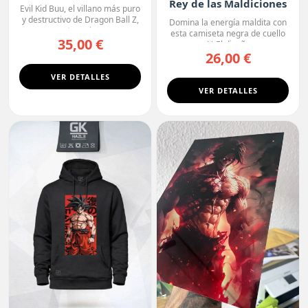
Oscura
Rey de las Maldiciones
Evil Kid Buu, el villano más puro
y destructivo de Dragon Ball Z,
Domina la energía maldita con
protagoniza...
esta camiseta negra de cuello
35,00 €
en V. El diseño r...
26,00 €
VER DETALLES
VER DETALLES