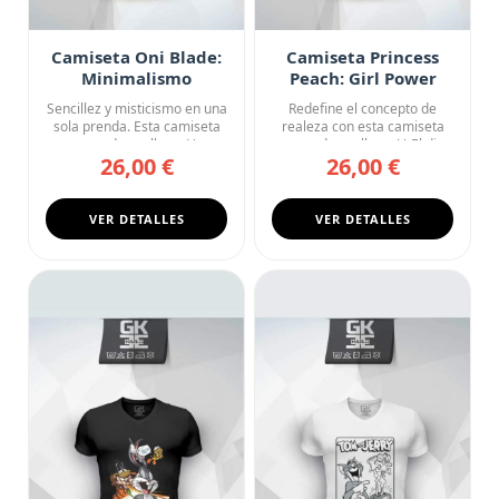
Camiseta Oni Blade:
Camiseta Princess
Minimalismo
Peach: Girl Power
Oriental
Sencillez y misticismo en una
Redefine el concepto de
sola prenda. Esta camiseta
realeza con esta camiseta
negra de cuello en V...
negra de cuello en V. El di...
26,00 €
26,00 €
VER DETALLES
VER DETALLES