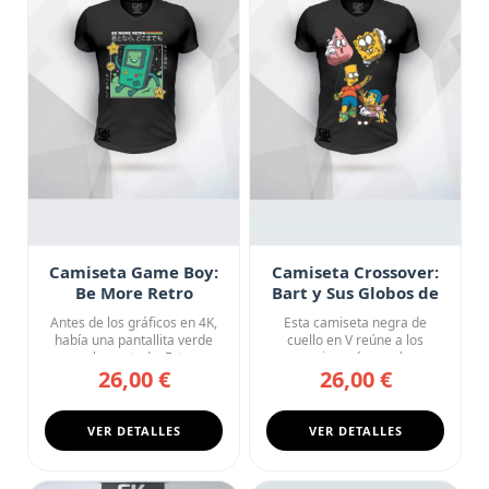
Camiseta Game Boy:
Camiseta Crossover:
Be More Retro
Bart y Sus Globos de
Bikini Bottom
Antes de los gráficos en 4K,
Esta camiseta negra de
había una pantallita verde
cuello en V reúne a los
que lo era todo. Esta...
personajes más gamberros
26,00 €
26,00 €
de la...
VER DETALLES
VER DETALLES