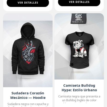
VER DETALLES
VER DETALLES
Camiseta Bulldog
Hype: Estilo Urbano
Sudadera Corazón
Camiseta negra que presenta a
Mecánico — Hoodie
un Bulldog Inglés de color
Premium
blanco con manchas o...
Sudadera negra con capucha y