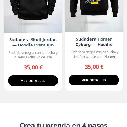
Sudadera Homer
Sudadera Skull Jordan
Cyborg — Hoodie
— Hoodie Premium
Premium
Sudadera negra con capucha y
Sudadera negra con capucha y
diseño exclusivo de Homer
diseño exclusivo de una
Simpson con la cabeza ...
calavera fusionada con u...
35,00 €
35,00 €
VER DETALLES
VER DETALLES
Crea tu prenda en 4 pasos