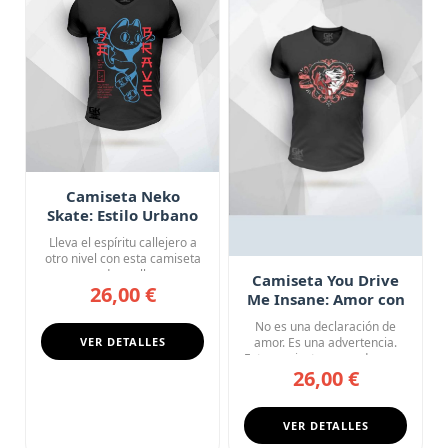
Camiseta Neko
Skate: Estilo Urbano
Japonés
Lleva el espíritu callejero a
otro nivel con esta camiseta
negra de cuello en...
Camiseta You Drive
26,00 €
Me Insane: Amor con
Consecuencias
No es una declaración de
VER DETALLES
amor. Es una advertencia.
Esta camiseta negra de cue...
26,00 €
VER DETALLES