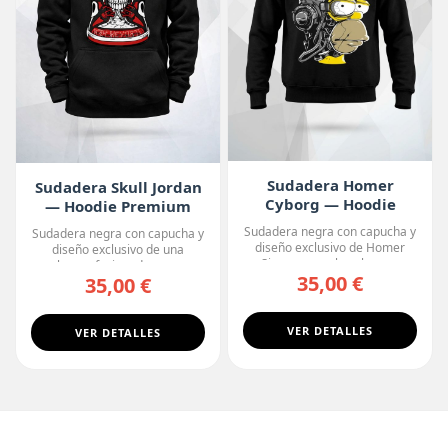
Sudadera Homer
Sudadera Skull Jordan
Cyborg — Hoodie
— Hoodie Premium
Premium
Sudadera negra con capucha y
Sudadera negra con capucha y
diseño exclusivo de Homer
diseño exclusivo de una
Simpson con la cabeza ...
calavera fusionada con u...
35,00 €
35,00 €
VER DETALLES
VER DETALLES