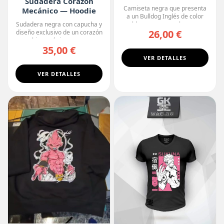
Sudadera Corazón
Camiseta negra que presenta
Mecánico — Hoodie
a un Bulldog Inglés de color
Premium
blanco con manchas o...
Sudadera negra con capucha y
26,00 €
diseño exclusivo de un corazón
biomecánico, con ...
35,00 €
VER DETALLES
VER DETALLES