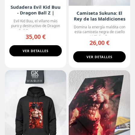
Sudadera Evil Kid Buu
- Dragon Ball Z |
Camiseta Sukuna: El
Edición Oscura
Rey de las Maldiciones
Evil Kid Buu, el villano más
puro y destructivo de Dragon
Domina la energía maldita con
Ball Z, protagoniza...
esta camiseta negra de cuello
35,00 €
en V. El diseño r...
26,00 €
VER DETALLES
VER DETALLES