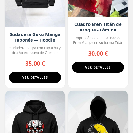
Cuadro Eren Titán de
Ataque - Lámina
Sudadera Goku Manga
Anime Premium
Impresión de alta calidad de
Japonés — Hoodie
Eren Yeager en su forma Titán
Premium
de Ataque, con un ...
Sudadera negra con capucha y
30,00 €
diseño exclusivo de Goku en
estilo manga, con fo...
35,00 €
VER DETALLES
VER DETALLES